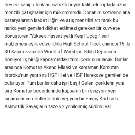
devleri, sahip oldukları isabetli büyük kalibreli toplarla uzun
menzilli çatışmalar için mükemmeldir. Donanım setlerine ana
bataryalarının isabetliliğini ve atış menzilini artırarak bu
harika yeni gemileri dikkat edilmesi gereken bir kuvvete
dönüştüren “Yüksek Hassasiyetli Keşif Uçağı” sarf
malzemesi eşlik ediyor.Ünlü High School Fleet animesi 16 ila
30 Kasım arasında World of Warships Silah Deposuna
dönüyor. İş birliği kapsamındaki tüm içerik sunulacak. Bunlar
arasında Komutan Akeno Misaki ve kahraman Komutan
Isoroku’nun yanı sıra HSF Hiei ve HSF Harekaze gemileri de
bulunuyor. Tüm bunlar daha işin başı! Gelen içeriklerin yanı
sıra Komutan becerilerinde kapsamlı bir revizyon, yeni
sınamalar ve ödüllerle dolu yepyeni bir Savaş Kartı artı
Asimetrik Savaşların taze ve yenilenmiş sürümü var.