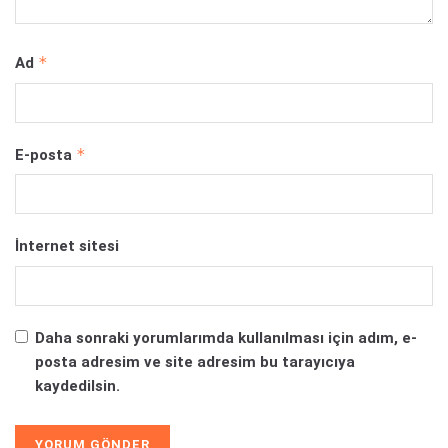
İnternet sitesi
Daha sonraki yorumlarımda kullanılması için adım, e-
posta adresim ve site adresim bu tarayıcıya
kaydedilsin.
Oyun Haberleri
Oyun İncelemeleri
Ücretsiz Oyunlar
PC Oyun Haberleri
PS5 Oyun Haberleri
Xbox Series X Oyun Haberleri
PS4 Oyun Haberleri
Xbox One Oyun Haberleri