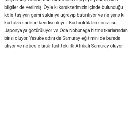
bilgiler de verilmiş. Öyle ki karakterimizin içinde bulunduğu
köle taşıyan gemi saldırıya uğrayıp batırılıyor ve ne şans ki
kurtulan sadece kendisi oluyor. Kurtarıldıktan sonra ise
Japonya’ya götürülüyor ve Oda Nobunaga hizmetkârlarından
birisi oluyor. Yasuke adını da Samuray eğitimini de burada
alıyor ve netice olarak tarihteki ilk Afrikalı Samuray oluyor.
Diğer Ninja karakterimizin adı ise Naoe. Kendisi ile ilgili
iddialara bakılırsa, efsaneye göre Nagato Fujibayashi’nin kızı
olarak oyunda karşımıza çıkacakmış.
Oyunda ayrıca Nagato Fujibayashi, Oda Nobunaga, Akechi
Mitsuhide, Hattori Hanzo, Toyotomi Hideyoshi, Kōdai-in,
Oichi, Ashikaga Yoshiaki ve Akechi Kagemitsu gibi tarihi
kişiliklerin de karşımıza çıkacağı söyleniyor.