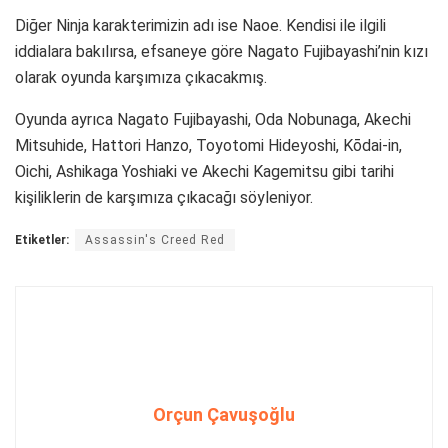
Etiketler:
Assassin's Creed Red
Orçun Çavuşoğlu
Bir yanıt yazın
*
E-posta adresiniz yayınlanmayacak.
Gerekli alanlar
ile
işaretlenmişlerdir