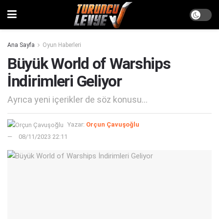
Ana Sayfa
Oyun Haberleri
Büyük World of Warships
İndirimleri Geliyor
Ayrıca yeni içerikler de söz konusu...
Yazar:
Orçun Çavuşoğlu
08/11/2023 22:11