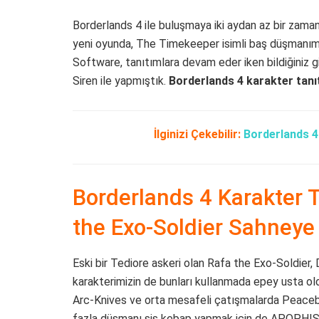
Borderlands 4 ile buluşmaya iki aydan az bir zama
yeni oyunda, The Timekeeper isimli baş düşmanı
Software, tanıtımlara devam eder iken bildiğiniz gi
Siren ile yapmıştık.
Borderlands 4 karakter tanı
İlginizi Çekebilir:
Borderlands 4 
Borderlands 4 Karakter 
the Exo-Soldier Sahneye 
Eski bir Tediore askeri olan Rafa the Exo-Soldier, 
karakterimizin de bunları kullanmada epey usta o
Arc-Knives ve orta mesafeli çatışmalarda Peacebr
fazla düşmanı şiş kebap yapmak için de APOPHIS Sp