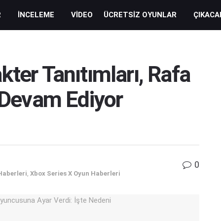
R
İNCELEME
VIDEO
ÜCRETSIZ OYUNLAR
ÇIKACA
kter Tanıtımları, Rafa
e Devam Ediyor
0
Haberleri
,
Xbox Series X Oyun Haberleri