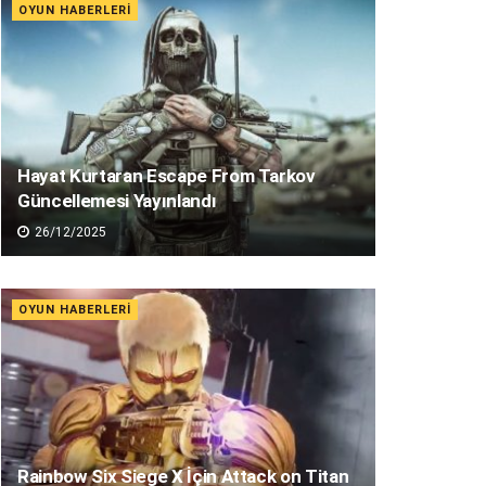
OYUN HABERLERI
Hayat Kurtaran Escape From Tarkov
Güncellemesi Yayınlandı
26/12/2025
OYUN HABERLERI
Rainbow Six Siege X İçin Attack on Titan