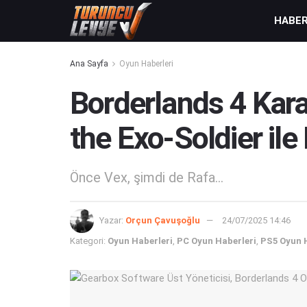
HABE
Ana Sayfa
Oyun Haberleri
Borderlands 4 Kara
the Exo-Soldier il
Önce Vex, şimdi de Rafa...
Yazar:
Orçun Çavuşoğlu
24/07/2025 14:46
Kategori:
Oyun Haberleri
,
PC Oyun Haberleri
,
PS5 Oyun 