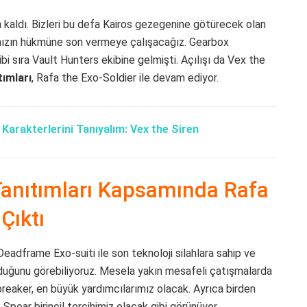
n kaldı. Bizleri bu defa Kairos gezegenine götürecek olan
mızın hükmüne son vermeye çalışacağız. Gearbox
bi sıra Vault Hunters ekibine gelmişti. Açılışı da Vex the
tımları
, Rafa the Exo-Soldier ile devam ediyor.
Karakterlerini Tanıyalım: Vex the Siren
Tanıtımları Kapsamında Rafa
Çıktı
Deadframe Exo-suiti ile son teknoloji silahlara sahip ve
lduğunu görebiliyoruz. Mesela yakın mesafeli çatışmalarda
eaker, en büyük yardımcılarımız olacak. Ayrıca birden
ear birincil tercihimiz olacak gibi görünüyor.