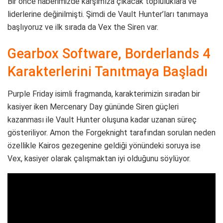
Bir önce haberimizde karşımıza çıkacak topluluklara ve
liderlerine değinilmişti. Şimdi de Vault Hunter’ları tanımaya
başlıyoruz ve ilk sırada da Vex the Siren var.
Gearbox Software, Borderlands 4
Karakterlerini Tanıtmaya Başladı
Purple Friday isimli fragmanda, karakterimizin sıradan bir
kasiyer iken Mercenary Day gününde Siren güçleri
kazanması ile Vault Hunter oluşuna kadar uzanan süreç
gösteriliyor. Amon the Forgeknight tarafından sorulan neden
özellikle Kairos gezegenine geldiği yönündeki soruya ise
Vex, kasiyer olarak çalışmaktan iyi olduğunu söylüyor.