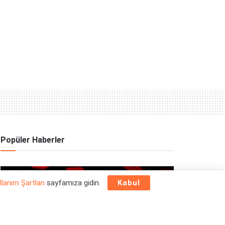
Popüler Haberler
OYUN HABERLERI
llanım Şartları
sayfamıza gidin.
Kabul