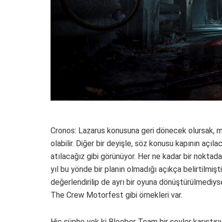
Cronos: Lazarus konusuna geri dönecek olursak, mu
olabilir. Diğer bir deyişle, söz konusu kapının aç
atılacağız gibi görünüyor. Her ne kadar bir noktad
yıl bu yönde bir planın olmadığı açıkça belirtilmi
değerlendirilip de ayrı bir oyuna dönüştürülmediy
The Crew Motorfest gibi örnekleri var.
Hiç şüphe yok ki Bloober Team bir şeyler karıştırı