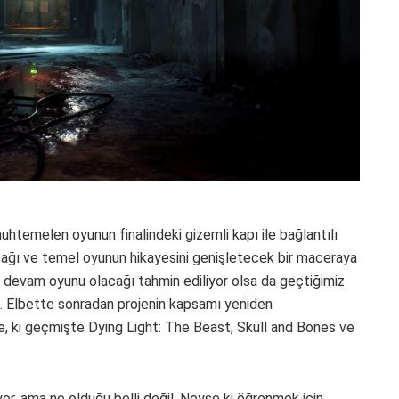
htemelen oyunun finalindeki gizemli kapı ile bağlantılı
ılacağı ve temel oyunun hikayesini genişletecek bir maceraya
a devam oyunu olacağı tahmin ediliyor olsa da geçtiğimiz
şti. Elbette sonradan projenin kapsamı yeniden
se, ki geçmişte Dying Light: The Beast, Skull and Bones ve
yor, ama ne olduğu belli değil. Neyse ki öğrenmek için