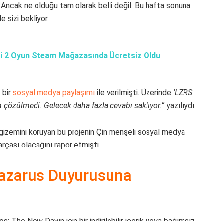
 Ancak ne olduğu tam olarak belli değil. Bu hafta sonuna
 sizi bekliyor.
i 2 Oyun Steam Mağazasında Ücretsiz Oldu
 bir
sosyal medya paylaşımı
ile verilmişti. Üzerinde
‘LZRS
 çözülmedi. Gelecek daha fazla cevabı saklıyor.”
yazılıydı.
 gizemini koruyan bu projenin Çin menşeli sosyal medya
arçası olacağını rapor etmişti.
Lazarus Duyurusuna
os: The New Dawn için bir indirilebilir içerik veya bağımsız