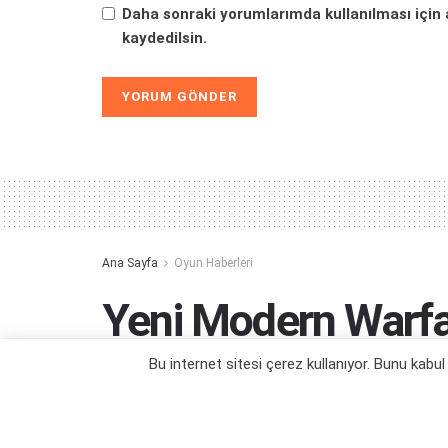
Daha sonraki yorumlarımda kullanılması için 
kaydedilsin.
Alternative:
Ana Sayfa
Oyun Haberleri
Yeni Modern Warfa
Ortaya Çıktı
Bu internet sitesi çerez kullanıyor. Bunu kabu
Çatılardan çatılara atla, yerde kay ve poz