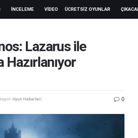
R
İNCELEME
VIDEO
ÜCRETSIZ OYUNLAR
ÇIKACA
os: Lazarus ile
 Hazırlanıyor
0
tegori:
Oyun Haberleri