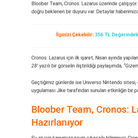
Bloober Team, Cronos: Lazarus üzerinde çalışıyor.
doğru beklenen bir duyuru var. Detaylar haberimizde
İlginizi Çekebilir:
356 TL Değerindek
Cronos: Lazarus için ilk işaret, Nisan ayında yapılan
28’
yazılı bir görselin iliştirildiği paylaşımda,
“Gizem
Geçtiğimiz günlerde ise Universo Nintendo sitesi,
uygulaması Jike tarafından sunulan etkinliğin bir p
Bloober Team, Cronos: 
Hazırlanıyor
Şu an için karşımıza neyin çıkacağı bilinmiyor. Cron