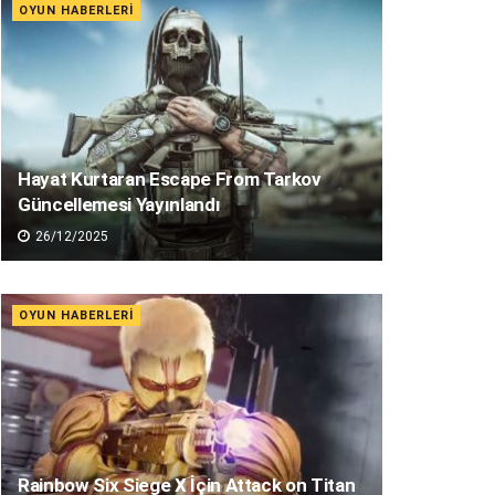
OYUN HABERLERI
Hayat Kurtaran Escape From Tarkov
Güncellemesi Yayınlandı
26/12/2025
OYUN HABERLERI
Rainbow Six Siege X İçin Attack on Titan