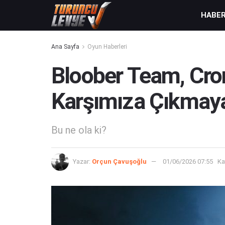
HABE
Ana Sayfa
Oyun Haberleri
Bloober Team, Cron
Karşımıza Çıkmaya
Bu ne ola ki?
Yazar:
Orçun Çavuşoğlu
01/06/2026 07:55
Ka