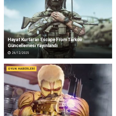
Hayat Kurtaran Escape From Tarkov
Güncellemesi Yayınlandı
26/12/2025
OYUN HABERLERI