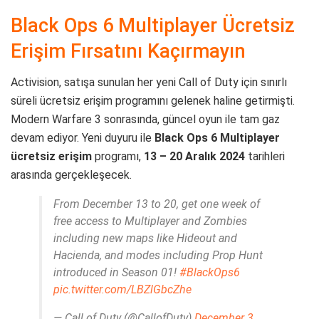
Black Ops 6 Multiplayer Ücretsiz
Erişim Fırsatını Kaçırmayın
Activision, satışa sunulan her yeni Call of Duty için sınırlı
süreli ücretsiz erişim programını gelenek haline getirmişti.
Modern Warfare 3 sonrasında, güncel oyun ile tam gaz
devam ediyor. Yeni duyuru ile
Black Ops 6 Multiplayer
ücretsiz erişim
programı,
13 – 20 Aralık 2024
tarihleri
arasında gerçekleşecek.
From December 13 to 20, get one week of
free access to Multiplayer and Zombies
including new maps like Hideout and
Hacienda, and modes including Prop Hunt
introduced in Season 01!
#BlackOps6
pic.twitter.com/LBZlGbcZhe
— Call of Duty (@CallofDuty)
December 3,