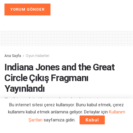
Alternative:
Ana Sayfa
Oyun Haberleri
Indiana Jones and the Great
Circle Çıkış Fragmanı
Yayınlandı
Tarihin en büyük gizemlerinden birini ortaya
Bu internet sitesi çerez kullanıyor. Bunu kabul etmek, çerez
çıkartmaya doğru son yedi gün...
kullanımı kabul etmek anlamına geliyor. Detaylar için
Kullanım
Şartları
sayfamıza gidin.
Kabul
Yazar:
Orçun Çavuşoğlu
02/12/2024 21:29