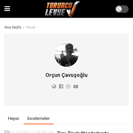
Ana Sayfa
Yazar
Orçun Çavuşoğlu
Hepsi
İncelemeler