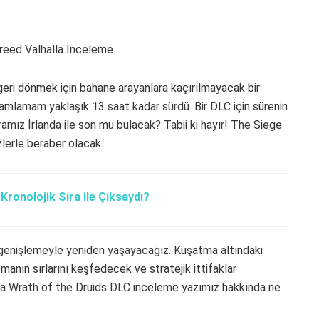
geri dönmek için bahane arayanlara kaçırılmayacak bir
mamlamam yaklaşık 13 saat kadar sürdü. Bir DLC için sürenin
mız İrlanda ile son mu bulacak? Tabii ki hayır! The Siege
lerle beraber olacak.
Kronolojik Sıra ile Çıksaydı?
ek genişlemeyle yeniden yaşayacağız. Kuşatma altındaki
manın sırlarını keşfedecek ve stratejik ittifaklar
alla Wrath of the Druids DLC inceleme yazımız hakkında ne