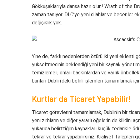
Gökkuşaklarıyla dansa hazır olun! Wrath of the Dr
zaman tanıyor. DLC’ye yeni silahlar ve beceriler e
değişiklik yok.
Yine de, farklı nedenlerden ötürü iki yeni eklenti 
yükseltmesinin beklendiği yeni bir kaynak yönetim s
temizlemeli, onları baskınlardan ve varlık önbellekl
bunları Dublin’deki belirli işlemleri tamamlamak içi
Kurtlar da Ticaret Yapabilir!
Ticaret görevlerini tamamlamak, Dublin’in bir tic
yeni zırhların ve diğer yararlı öğelerin de kilidini a
yukarıda belirttiğim kaynakları küçük tedarikle öd
tekrar ve tekrar yapabilirsiniz. Kraliyet Talepleri 