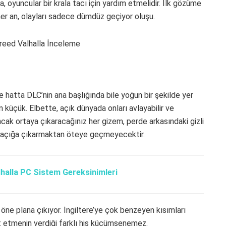
ha, oyuncular bir krala tacı için yardım etmelidir. İlk gözüme
her an, olayları sadece dümdüz geçiyor oluşu.
 hatta DLC’nin ana başlığında bile yoğun bir şekilde yer
 küçük. Elbette, açık dünyada onları avlayabilir ve
ancak ortaya çıkaracağınız her gizem, perde arkasındaki gizli
alı açığa çıkarmaktan öteye geçmeyecektir.
halla PC Sistem Gereksinimleri
i öne plana çıkıyor. İngiltere’ye çok benzeyen kısımları
at etmenin verdiği farklı his küçümsenemez.