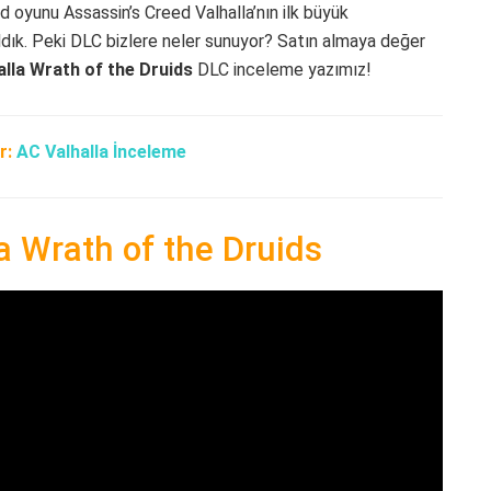
d oyunu Assassin’s Creed Valhalla’nın ilk büyük
ldık. Peki DLC bizlere neler sunuyor? Satın almaya değer
alla Wrath of the Druids
DLC inceleme yazımız!
r:
AC Valhalla İnceleme
a Wrath of the Druids