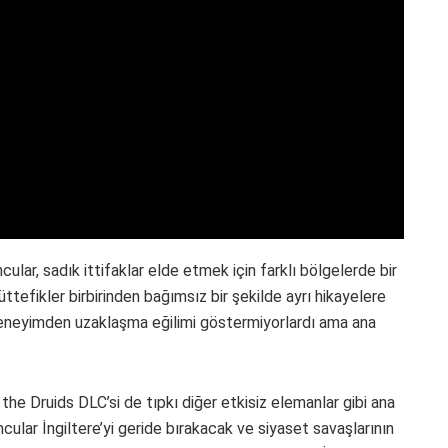
lar, sadık ittifaklar elde etmek için farklı bölgelerde bir
tefikler birbirinden bağımsız bir şekilde ayrı hikayelere
 deneyimden uzaklaşma eğilimi göstermiyorlardı ama ana
 the Druids DLC’si de tıpkı diğer etkisiz elemanlar gibi ana
ular İngiltere’yi geride bırakacak ve siyaset savaşlarının