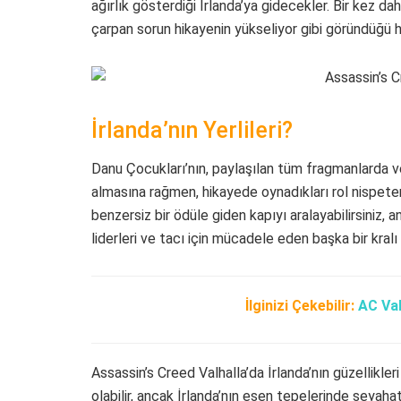
ağırlık gösterdiği İrlanda’ya gidecekler. Bir kez da
çarpan sorun hikayenin yükseliyor gibi göründüğü 
İrlanda’nın Yerlileri?
Danu Çocukları’nın, paylaşılan tüm fragmanlarda ve
almasına rağmen, hikayede oynadıkları rol nispeten
benzersiz bir ödüle giden kapıyı aralayabilirsiniz, 
liderleri ve tacı için mücadele eden başka bir kr
İlginizi Çekebilir:
AC Val
Assassin’s Creed Valhalla’da İrlanda’nın güzellikler
olabilir, ancak İrlanda’nın esen tepelerinde seyah