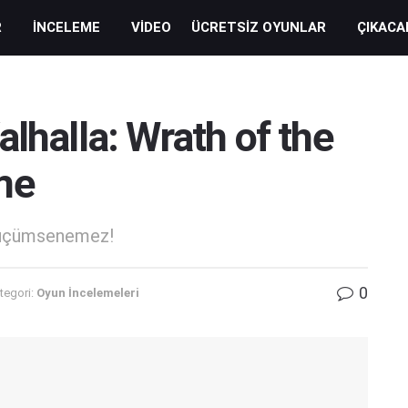
R
İNCELEME
VIDEO
ÜCRETSIZ OYUNLAR
ÇIKACA
alhalla: Wrath of the
me
 küçümsenemez!
0
tegori:
Oyun İncelemeleri