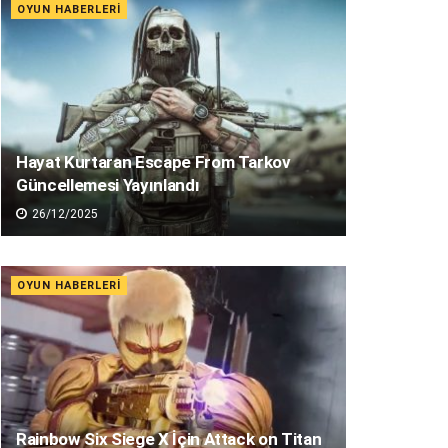
OYUN HABERLERI
Hayat Kurtaran Escape From Tarkov
Güncellemesi Yayınlandı
26/12/2025
OYUN HABERLERI
Rainbow Six Siege X İçin Attack on Titan