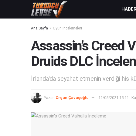
HABE
Ana Sayfa
Oyun İncelemeleri
Assassin’s Creed V
Druids DLC İncele
İrlanda'da seyahat etmenin verdiği his
Yazar:
Orçun Çavuşoğlu
12/05/2021 15:11
Ka