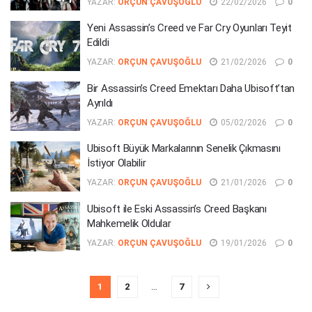
YAZAR:
ORÇUN ÇAVUŞOĞLU
22/02/2026
0
Yeni Assassin’s Creed ve Far Cry Oyunları Teyit
Edildi
YAZAR:
ORÇUN ÇAVUŞOĞLU
21/02/2026
0
Bir Assassin’s Creed Emektarı Daha Ubisoft’tan
Ayrıldı
YAZAR:
ORÇUN ÇAVUŞOĞLU
05/02/2026
0
Ubisoft Büyük Markalarının Senelik Çıkmasını
İstiyor Olabilir
YAZAR:
ORÇUN ÇAVUŞOĞLU
21/01/2026
0
Ubisoft ile Eski Assassin’s Creed Başkanı
Mahkemelik Oldular
YAZAR:
ORÇUN ÇAVUŞOĞLU
19/01/2026
0
1
2
…
7