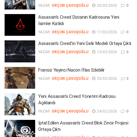
YAZAR:
ORÇUN ÇAVUŞOĞLU
20/03/2026
0
Assassin’s Creed Dizisinin Kadrosuna Yeni
İsimler Katıldı
YAZAR:
ORÇUN ÇAVUŞOĞLU
17/03/2026
0
Assassin’s Creed’in Yeni Gelir Modeli Ortaya Çıktı
YAZAR:
ORÇUN ÇAVUŞOĞLU
13/03/2026
0
Fransız Yayıncı Nacon İflas Edebilir
YAZAR:
ORÇUN ÇAVUŞOĞLU
25/02/2026
0
Yeni Assassin’s Creed Yönetim Kadrosu
Açıklandı
YAZAR:
ORÇUN ÇAVUŞOĞLU
24/02/2026
0
İptal Edilen Assassin’s Creed Blok Zincir Projesi
Ortaya Çıktı