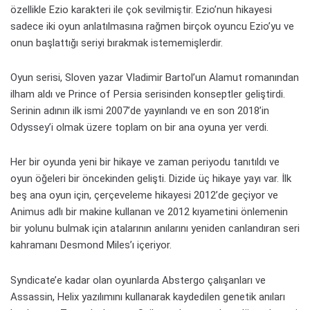
özellikle Ezio karakteri ile çok sevilmiştir. Ezio’nun hikayesi
sadece iki oyun anlatılmasına rağmen birçok oyuncu Ezio’yu ve
onun başlattığı seriyi bırakmak istememişlerdir.
Oyun serisi, Sloven yazar Vladimir Bartol’un Alamut romanından
ilham aldı ve Prince of Persia serisinden konseptler geliştirdi.
Serinin adının ilk ismi 2007’de yayınlandı ve en son 2018’in
Odyssey’i olmak üzere toplam on bir ana oyuna yer verdi.
Her bir oyunda yeni bir hikaye ve zaman periyodu tanıtıldı ve
oyun öğeleri bir öncekinden gelişti. Dizide üç hikaye yayı var. İlk
beş ana oyun için, çerçeveleme hikayesi 2012’de geçiyor ve
Animus adlı bir makine kullanan ve 2012 kıyametini önlemenin
bir yolunu bulmak için atalarının anılarını yeniden canlandıran seri
kahramanı Desmond Miles’ı içeriyor.
Syndicate’e kadar olan oyunlarda Abstergo çalışanları ve
Assassin, Helix yazılımını kullanarak kaydedilen genetik anıları