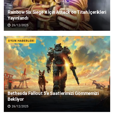
Rainbow Six Siege X İçin Attack on Titan İçerikleri
Yayınlandı
26/12/2025
OYUN HABERLERI
Bethesda Fallout 5’e Saatlerimizi Gömmemizi
Bekliyor
26/12/2025