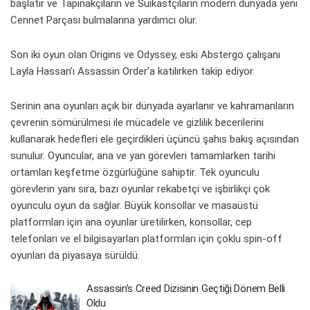
başlatır ve Tapınakçıların ve Suikastçıların modern dünyada yeni
Cennet Parçası bulmalarına yardımcı olur.
Son iki oyun olan Origins ve Odyssey, eski Abstergo çalışanı
Layla Hassan’ı Assassin Order’a katılırken takip ediyor.
Serinin ana oyunları açık bir dünyada ayarlanır ve kahramanların
çevrenin sömürülmesi ile mücadele ve gizlilik becerilerini
kullanarak hedefleri ele geçirdikleri üçüncü şahıs bakış açısından
sunulur. Oyuncular, ana ve yan görevleri tamamlarken tarihi
ortamları keşfetme özgürlüğüne sahiptir. Tek oyunculu
görevlerin yanı sıra, bazı oyunlar rekabetçi ve işbirlikçi çok
oyunculu oyun da sağlar. Büyük konsollar ve masaüstü
platformları için ana oyunlar üretilirken, konsollar, cep
telefonları ve el bilgisayarları platformları için çoklu spin-off
oyunları da piyasaya sürüldü.
Assassin’s Creed Dizisinin Geçtiği Dönem Belli
Oldu