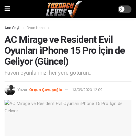
Ana Sayfa
Oyun Haberleri
AC Mirage ve Resident Evil
Oyunları iPhone 15 Pro İçin de
Geliyor (Güncel)
Favori oyunlarınızı her yere götürün...
Yazar:
Orçun Çavuşoğlu
13/09/2023 12:09