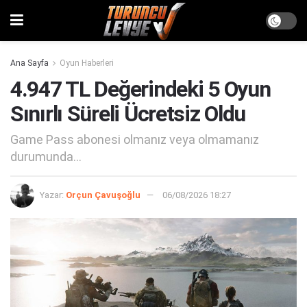
Ana Sayfa
Oyun Haberleri
4.947 TL Değerindeki 5 Oyun
Sınırlı Süreli Ücretsiz Oldu
Game Pass abonesi olmanız veya olmamanız
durumunda...
Yazar:
Orçun Çavuşoğlu
06/08/2026 18:27