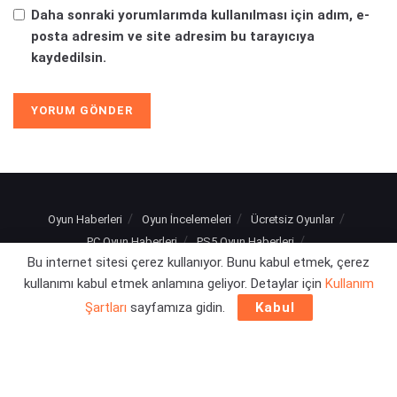
Daha sonraki yorumlarımda kullanılması için adım, e-
posta adresim ve site adresim bu tarayıcıya
kaydedilsin.
Oyun Haberleri
Oyun İncelemeleri
Ücretsiz Oyunlar
PC Oyun Haberleri
PS5 Oyun Haberleri
Bu internet sitesi çerez kullanıyor. Bunu kabul etmek, çerez
Xbox Series X Oyun Haberleri
PS4 Oyun Haberleri
kullanımı kabul etmek anlamına geliyor. Detaylar için
Kullanım
Xbox One Oyun Haberleri
Şartları
sayfamıza gidin.
Kabul
© 2025
Turuncu Levye