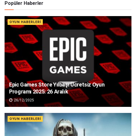
Alternative:
Popüler Haberler
OYUN HABERLERI
Epic Games Store Yılbaşı Ücretsiz Oyun
Programı 2025: 26 Aralık
26/12/2025
OYUN HABERLERI