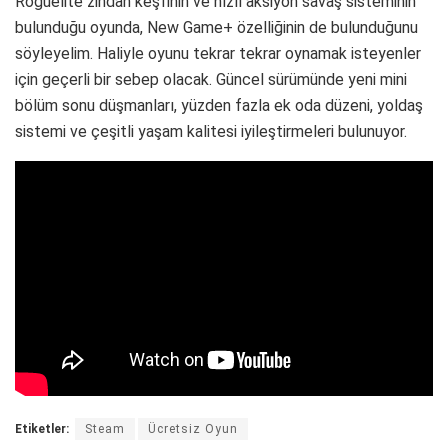
Roguelite zindan keşfinin ve hızlı aksiyon savaş sisteminin
bulunduğu oyunda, New Game+ özelliğinin de bulunduğunu
söyleyelim. Haliyle oyunu tekrar tekrar oynamak isteyenler
için geçerli bir sebep olacak. Güncel sürümünde yeni mini
bölüm sonu düşmanları, yüzden fazla ek oda düzeni, yoldaş
sistemi ve çeşitli yaşam kalitesi iyileştirmeleri bulunuyor.
Etiketler:
Steam
Ücretsiz Oyun