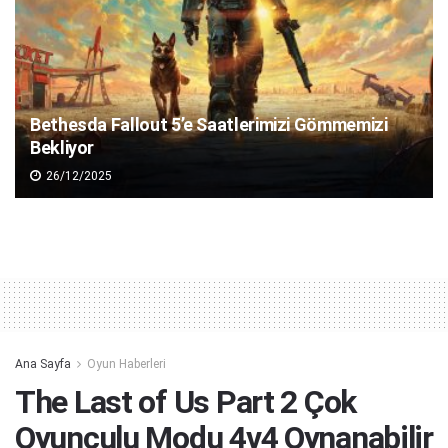
Bethesda Fallout 5’e Saatlerimizi Gömmemizi
Bekliyor
26/12/2025
Ana Sayfa
Oyun Haberleri
The Last of Us Part 2 Çok
Oyunculu Modu 4v4 Oynanabilir