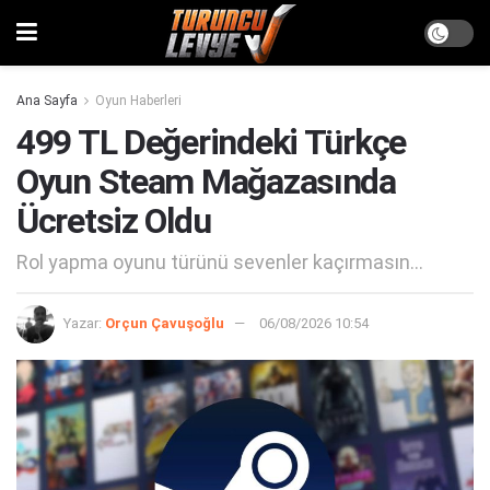
Ana Sayfa
Oyun Haberleri
499 TL Değerindeki Türkçe
Oyun Steam Mağazasında
Ücretsiz Oldu
Rol yapma oyunu türünü sevenler kaçırmasın...
Yazar:
Orçun Çavuşoğlu
06/08/2026 10:54