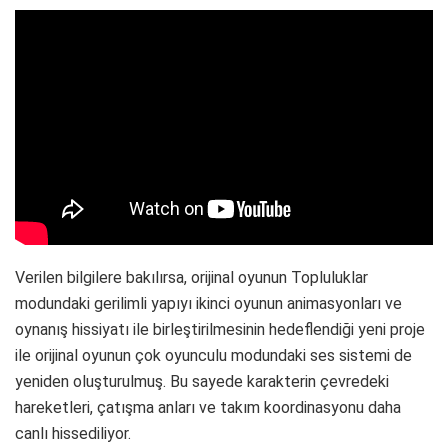
Verilen bilgilere bakılırsa, orijinal oyunun Topluluklar
modundaki gerilimli yapıyı ikinci oyunun animasyonları ve
oynanış hissiyatı ile birleştirilmesinin hedeflendiği yeni proje
ile orijinal oyunun çok oyunculu modundaki ses sistemi de
yeniden oluşturulmuş. Bu sayede karakterin çevredeki
hareketleri, çatışma anları ve takım koordinasyonu daha
canlı hissediliyor.