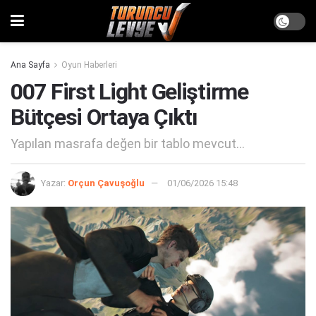
Ana Sayfa
Oyun Haberleri
007 First Light Geliştirme
Bütçesi Ortaya Çıktı
Yapılan masrafa değen bir tablo mevcut...
Yazar:
Orçun Çavuşoğlu
01/06/2026 15:48