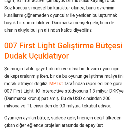
Light, IO Interactive için büyük bir mutluluk kaynağı oldu.
Söz konusu simgesel bir karakter olunca, bunu evreninin
kurallarını çiğnemeden oyuncular ile yeniden buluşturmak
büyük bir sorumluluk ve Danimarka menşeli geliştirici de
alnının akıyla bu işin altından kalktı diyebiliriz.
007 First Light Geliştirme Bütçesi
Dudak Uçuklatıyor
Şu an için tablo gayet olumlu ve olası bir devam oyunu için
de kapı aralanmış iken, bir de bu oyunun geliştirme maliyetini
merak etmiyor değiliz.
MP1st
tarafından rapor edilene göre
007 First Light, IO Interactive stüdyosuna 1.3 milyar DKK’ye
(Danimarka Kronu) patlamış. Bu da USD cinsinden 200
milyona ve TL cinsinden de 9.3 milyara tekabül ediyor.
Oyun için ayrılan bütçe, sadece geliştirici için değil, ülkeden
çıkan diğer eğlence projeleri arasında da epey üst