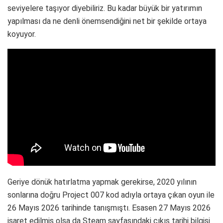
seviyelere taşıyor diyebiliriz. Bu kadar büyük bir yatırımın
yapılması da ne denli önemsendiğini net bir şekilde ortaya
koyuyor.
Geriye dönük hatırlatma yapmak gerekirse, 2020 yılının
sonlarına doğru Project 007 kod adıyla ortaya çıkan oyun ile
26 Mayıs 2026 tarihinde tanışmıştı. Esasen 27 Mayıs 2026
işaret edilmiş olsa da Steam sayfasındaki çıkış tarihi bilgisi