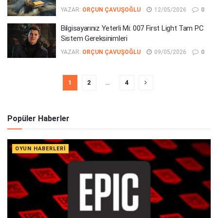
YAZAR:
ORÇUN ÇAVUŞOĞLU
12/05/2026
0
Bilgisayarınız Yeterli Mi: 007 First Light Tam PC
Sistem Gereksinimleri
YAZAR:
ORÇUN ÇAVUŞOĞLU
09/05/2026
0
1
2
…
4
Popüler Haberler
OYUN HABERLERI