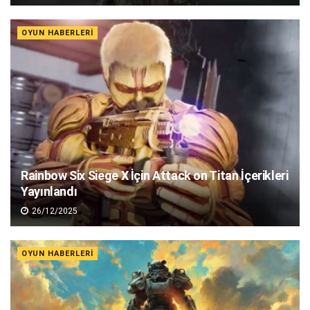
OYUN HABERLERI
Rainbow Six Siege X İçin Attack on Titan İçerikleri
Yayınlandı
26/12/2025
OYUN HABERLERI