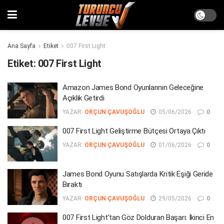
Ana Sayfa
Etiket
007 First Light
Etiket:
007 First Light
Amazon James Bond Oyunlarının Geleceğine
Açıklık Getirdi
YAZAR:
ORÇUN ÇAVUŞOĞLU
05/06/2026
0
007 First Light Geliştirme Bütçesi Ortaya Çıktı
YAZAR:
ORÇUN ÇAVUŞOĞLU
01/06/2026
0
James Bond Oyunu Satışlarda Kritik Eşiği Geride
Bıraktı
YAZAR:
ORÇUN ÇAVUŞOĞLU
29/05/2026
0
007 First Light’tan Göz Dolduran Başarı: İkinci En