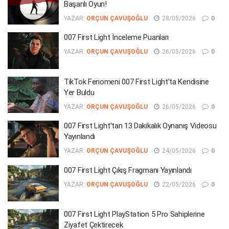
Başarılı Oyun!
YAZAR:
ORÇUN ÇAVUŞOĞLU
28/05/2026
0
007 First Light İnceleme Puanları
YAZAR:
ORÇUN ÇAVUŞOĞLU
26/05/2026
0
TikTok Fenomeni 007 First Light’ta Kendisine
Yer Buldu
YAZAR:
ORÇUN ÇAVUŞOĞLU
26/05/2026
0
007 First Light’tan 13 Dakikalık Oynanış Videosu
Yayınlandı
YAZAR:
ORÇUN ÇAVUŞOĞLU
24/05/2026
0
007 First Light Çıkış Fragmanı Yayınlandı
YAZAR:
ORÇUN ÇAVUŞOĞLU
22/05/2026
0
007 First Light PlayStation 5 Pro Sahiplerine
Ziyafet Çektirecek