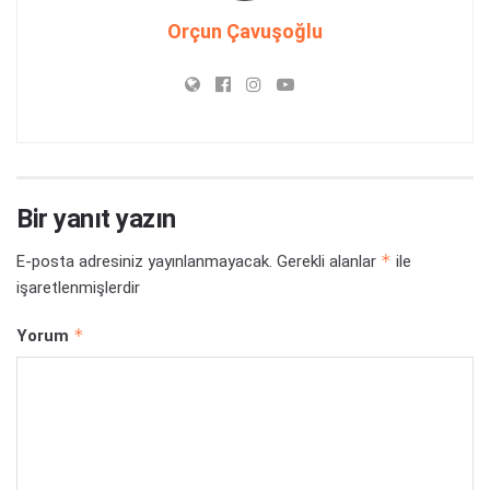
Orçun Çavuşoğlu
Bir yanıt yazın
*
E-posta adresiniz yayınlanmayacak.
Gerekli alanlar
ile
işaretlenmişlerdir
*
Yorum