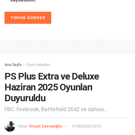
Alternative:
Ana Sayfa
Oyun Haberleri
PS Plus Extra ve Deluxe
Haziran 2025 Oyunları
Duyuruldu
FBC: Firebreak, Battlefield 2042 ve dahası...
Yazar:
Orçun Çavuşoğlu
11/06/2025 20:32