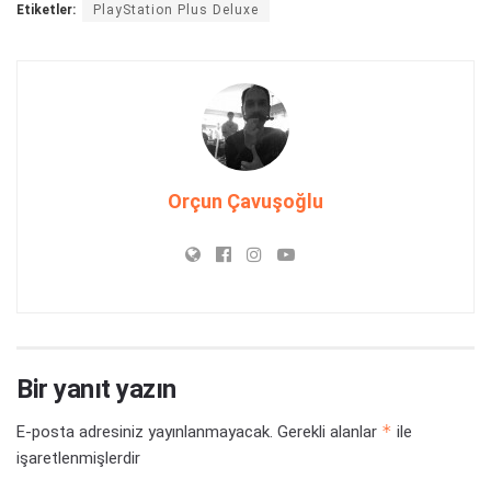
Bir yanıt yazın
*
E-posta adresiniz yayınlanmayacak.
Gerekli alanlar
ile
işaretlenmişlerdir
*
Yorum