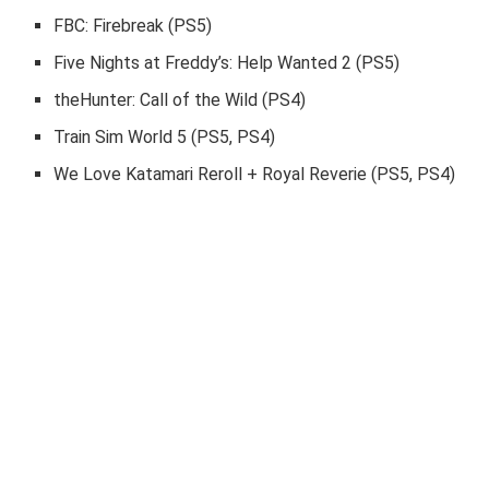
FBC: Firebreak (PS5)
Five Nights at Freddy’s: Help Wanted 2 (PS5)
theHunter: Call of the Wild (PS4)
Train Sim World 5 (PS5, PS4)
We Love Katamari Reroll + Royal Reverie (PS5, PS4)
FBC: Firebreak
, yeni PlayStation Plus Extra ve Deluxe
oyunları arasında öne çıkan oluyor. Stüdyonun önceki
oyunlarının aksine birinci kişi bakış açısından eşli oynanan
oyun, Control oyununun altı yıl sonrasındaki bir zamanda
geçecek. The Oldest House The Hiss istilasından dolayı
halen tecrit halindeyken, Firebreak Initiative kuruluyor ve
krizi çözmek ve her şeyi eski haline getirmek için The Hiss
ile savaşmak adına tehlikeli görevlere atılmaya başlıyoruz.