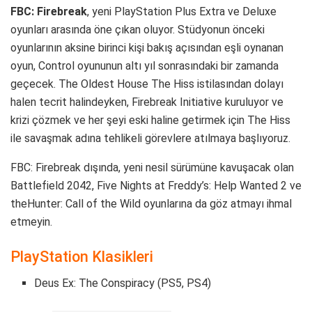
FBC: Firebreak dışında, yeni nesil sürümüne kavuşacak olan
Battlefield 2042, Five Nights at Freddy’s: Help Wanted 2 ve
theHunter: Call of the Wild oyunlarına da göz atmayı ihmal
etmeyin.
PlayStation Klasikleri
Deus Ex: The Conspiracy (PS5, PS4)
Etiketler:
PlayStation Plus Deluxe
Orçun Çavuşoğlu