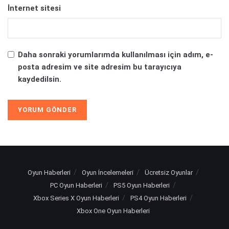
Oyun Haberleri
Oyun İncelemeleri
Ücretsiz Oyunlar
PC Oyun Haberleri
PS5 Oyun Haberleri
Xbox Series X Oyun Haberleri
PS4 Oyun Haberleri
Xbox One Oyun Haberleri
© 2025
Turuncu Levye