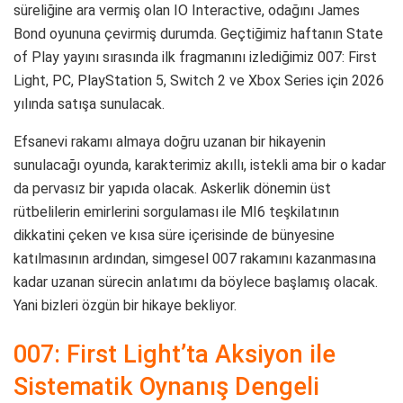
süreliğine ara vermiş olan IO Interactive, odağını James
Bond oyununa çevirmiş durumda. Geçtiğimiz haftanın State
of Play yayını sırasında ilk fragmanını izlediğimiz 007: First
Light, PC, PlayStation 5, Switch 2 ve Xbox Series için 2026
yılında satışa sunulacak.
Efsanevi rakamı almaya doğru uzanan bir hikayenin
sunulacağı oyunda, karakterimiz akıllı, istekli ama bir o kadar
da pervasız bir yapıda olacak. Askerlik dönemin üst
rütbelilerin emirlerini sorgulaması ile MI6 teşkilatının
dikkatini çeken ve kısa süre içerisinde de bünyesine
katılmasının ardından, simgesel 007 rakamını kazanmasına
kadar uzanan sürecin anlatımı da böylece başlamış olacak.
Yani bizleri özgün bir hikaye bekliyor.
007: First Light’ta Aksiyon ile
Sistematik Oynanış Dengeli