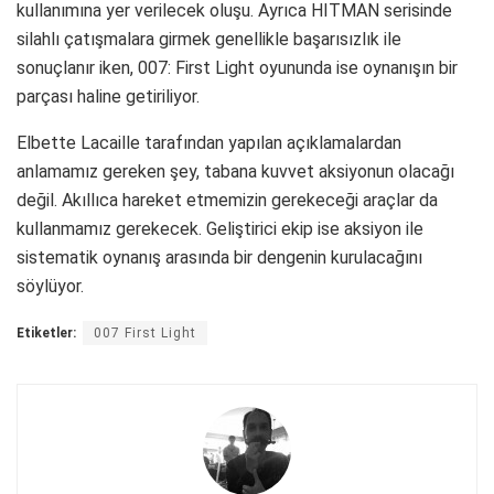
kullanımına yer verilecek oluşu. Ayrıca HITMAN serisinde
silahlı çatışmalara girmek genellikle başarısızlık ile
sonuçlanır iken, 007: First Light oyununda ise oynanışın bir
parçası haline getiriliyor.
Elbette Lacaille tarafından yapılan açıklamalardan
anlamamız gereken şey, tabana kuvvet aksiyonun olacağı
değil. Akıllıca hareket etmemizin gerekeceği araçlar da
kullanmamız gerekecek. Geliştirici ekip ise aksiyon ile
sistematik oynanış arasında bir dengenin kurulacağını
söylüyor.
Etiketler:
007 First Light