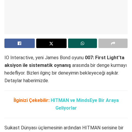
IO Interactive, yeni James Bond oyunu
007: First Light’ta
aksiyon ile sistematik oynanış
arasında bir denge kurmayı
hedefliyor. Bizleri ilginç bir deneyimin bekleyeceği aşikâr.
Detaylar haberimizde.
İlginizi Çekebilir:
HITMAN ve MindsEye Bir Araya
Geliyorlar
Suikast Dünyası üçlemesinin ardından HITMAN serisine bir