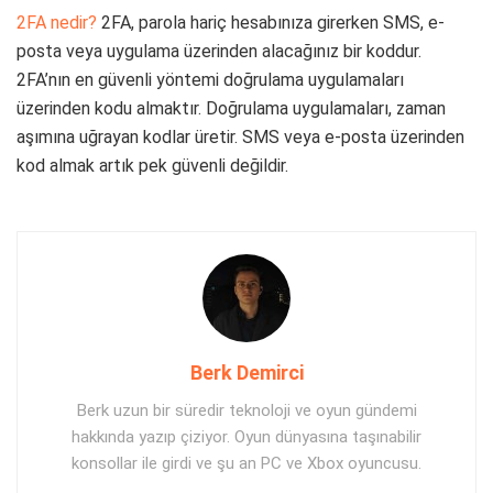
2FA nedir?
2FA, parola hariç hesabınıza girerken SMS, e-
posta veya uygulama üzerinden alacağınız bir koddur.
2FA’nın en güvenli yöntemi doğrulama uygulamaları
üzerinden kodu almaktır. Doğrulama uygulamaları, zaman
aşımına uğrayan kodlar üretir. SMS veya e-posta üzerinden
kod almak artık pek güvenli değildir.
Berk Demirci
Berk uzun bir süredir teknoloji ve oyun gündemi
hakkında yazıp çiziyor. Oyun dünyasına taşınabilir
konsollar ile girdi ve şu an PC ve Xbox oyuncusu.