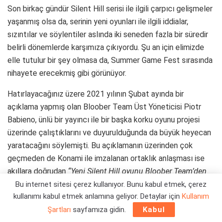
Son birkaç gündür Silent Hill serisi ile ilgili çarpıcı gelişmeler
yaşanmış olsa da, serinin yeni oyunları ile ilgili iddialar,
sızıntılar ve söylentiler aslında iki seneden fazla bir süredir
belirli dönemlerde karşımıza çıkıyordu. Şu an için elimizde
elle tutulur bir şey olmasa da, Summer Game Fest sırasında
nihayete erecekmiş gibi görünüyor.
Hatırlayacağınız üzere 2021 yılının Şubat ayında bir
açıklama yapmış olan Bloober Team Üst Yöneticisi Piotr
Babieno, ünlü bir yayıncı ile bir başka korku oyunu projesi
üzerinde çalıştıklarını ve duyurulduğunda da büyük heyecan
yaratacağını söylemişti. Bu açıklamanın üzerinden çok
geçmeden de Konami ile imzalanan ortaklık anlaşması ise
akıllara doğrudan
“Yeni Silent Hill oyunu Bloober Team’den
mi gelecek?”
sorusunu getirmişti.
Bu internet sitesi çerez kullanıyor. Bunu kabul etmek, çerez
kullanımı kabul etmek anlamına geliyor. Detaylar için
Kullanım
Bloober Team Silent Hill 2
Şartları
sayfamıza gidin.
Kabul