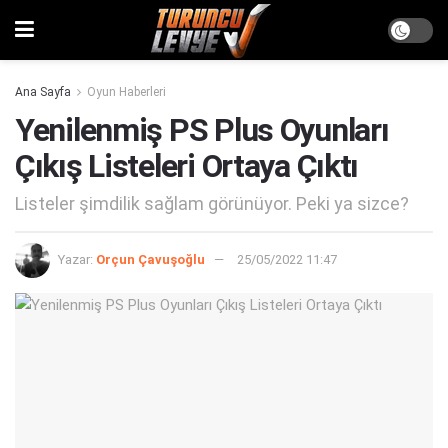
Ana Sayfa
Oyun Haberleri
Yenilenmiş PS Plus Oyunları
Çıkış Listeleri Ortaya Çıktı
Listeler şimdilik sağlam görünüyor. Peki ya sizce?
Yazar:
Orçun Çavuşoğlu
25/05/2022 11:47