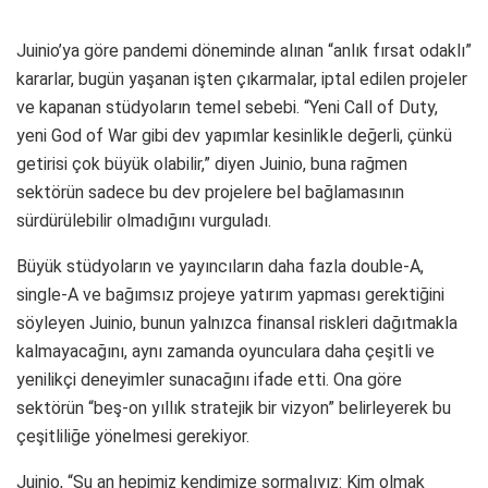
Juinio’ya göre pandemi döneminde alınan “anlık fırsat odaklı”
kararlar, bugün yaşanan işten çıkarmalar, iptal edilen projeler
ve kapanan stüdyoların temel sebebi. “Yeni Call of Duty,
yeni God of War gibi dev yapımlar kesinlikle değerli, çünkü
getirisi çok büyük olabilir,” diyen Juinio, buna rağmen
sektörün sadece bu dev projelere bel bağlamasının
sürdürülebilir olmadığını vurguladı.
Büyük stüdyoların ve yayıncıların daha fazla double-A,
single-A ve bağımsız projeye yatırım yapması gerektiğini
söyleyen Juinio, bunun yalnızca finansal riskleri dağıtmakla
kalmayacağını, aynı zamanda oyunculara daha çeşitli ve
yenilikçi deneyimler sunacağını ifade etti. Ona göre
sektörün “beş-on yıllık stratejik bir vizyon” belirleyerek bu
çeşitliliğe yönelmesi gerekiyor.
Juinio, “Şu an hepimiz kendimize sormalıyız: Kim olmak