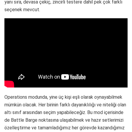
yanı sıra, devasa çekiç, zincirli testere dahil pek çok farklı
seçenek mevcut.
Operations modunda, yine üç kişi eşli olarak oynayabilmek
mümkün olacak. Her birinin farklı dayanıklılığı ve niteliği olan
altı sınıf arasından seçim yapabileceğiz. Bu mod içerisinde
de Battle Barge noktasına ulaşabilmek ve hazır setlerimizi
özelleştirme ve tamamladığımız her görevde kazandığımız