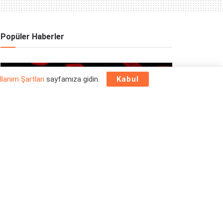
Popüler Haberler
OYUN HABERLERI
llanım Şartları
sayfamıza gidin.
Kabul
Epic Games Store Yılbaşı Ücretsiz Oyun
Programı 2025: 26 Aralık
26/12/2025
OYUN HABERLERI