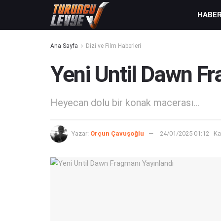
HABE
Ana Sayfa
Dizi ve Film Haberleri
Yeni Until Dawn Fr
Heyecan dolu bir konak macerası...
Yazar:
Orçun Çavuşoğlu
24/01/2025 01:12
Ka