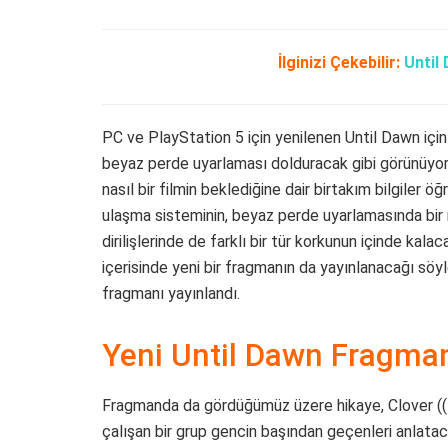
İlginizi Çekebilir:
Until
PC ve PlayStation 5 için yenilenen Until Dawn içi
beyaz perde uyarlaması dolduracak gibi görünüyor. 
nasıl bir filmin beklediğine dair birtakım bilgiler ö
ulaşma sisteminin, beyaz perde uyarlamasında bir 
dirilişlerinde de farklı bir tür korkunun içinde kal
içerisinde yeni bir fragmanın da yayınlanacağı söy
fragmanı yayınlandı.
Yeni Until Dawn Fragma
Fragmanda da gördüğümüz üzere hikaye, Clover ((Ell
çalışan bir grup gencin başından geçenleri anlata