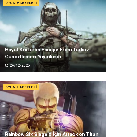
OYUN HABERLERI
Hayat Kurtaran Escape From Tarkov
Güncellemesi Yayınlandı
26/12/2025
OYUN HABERLERI
Rainbow Six Siege X İçin Attack on Titan