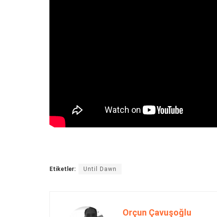
Etiketler:
Until Dawn
Orçun Çavuşoğlu