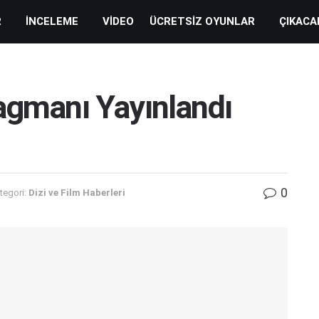
R
İNCELEME
VIDEO
ÜCRETSIZ OYUNLAR
ÇIKACA
agmanı Yayınlandı
0
tegori:
Dizi ve Film Haberleri