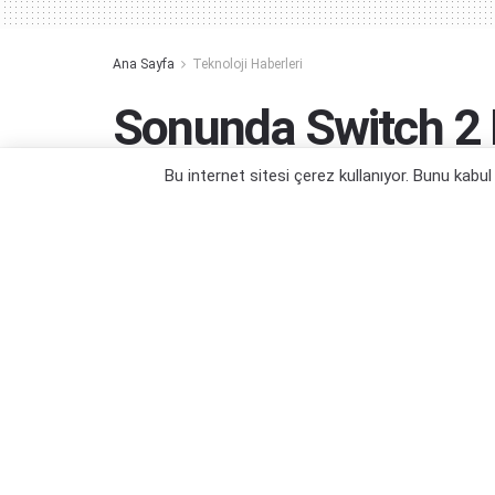
Ana Sayfa
Teknoloji Haberleri
Sonunda Switch 2 
Yılında Geliyor!
Bu internet sitesi çerez kullanıyor. Bunu kabu
Aramıza hoş geldin, Switch 2!
Yazar:
Orçun Çavuşoğlu
24/01/2025 01:13
Ka