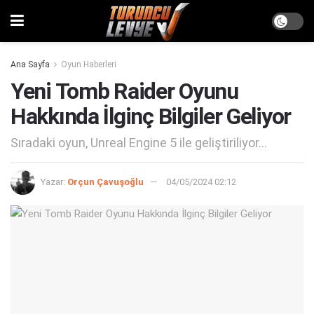
Ana Sayfa
Oyun Haberleri
Yeni Tomb Raider Oyunu
Hakkında İlginç Bilgiler Geliyor
Sıradaki oyun, Unreal Engine 5 ile geliştiriliyor...
Yazar:
Orçun Çavuşoğlu
04/05/2024 02:12