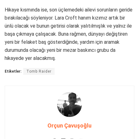
Hikaye kısmında ise, son üçlemedeki ailevi sorunların geride
bırakılacağı söyleniyor. Lara Croft hanım kızımız artık bir
ünlü olacak ve bunun getirisi olarak yalıtılmışlık ve yalnız ile
başa çıkmaya çalışacak. Buna rağmen, dünyayı değiştiren
yeni bir felaket baş gösterdiğinde, yardım için aramak
durumunda olacağı yeni bir mezar baskıncı grubu da
hikayede yer alacakmış.
Etiketler:
Tomb Raider
Orçun Çavuşoğlu