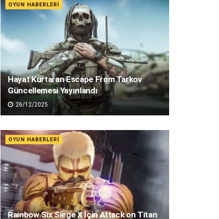
OYUN HABERLERI
Hayat Kurtaran Escape From Tarkov
Güncellemesi Yayınlandı
26/12/2025
OYUN HABERLERI
Rainbow Six Siege X İçin Attack on Titan