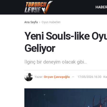
HABE
Ana Sayfa
Oyun Haberleri
Yeni Souls-like Oy
Geliyor
İlginç bir deneyim olacak gibi...
Yazar:
Orçun Çavuşoğlu
17/05/2026 16:30
Ka