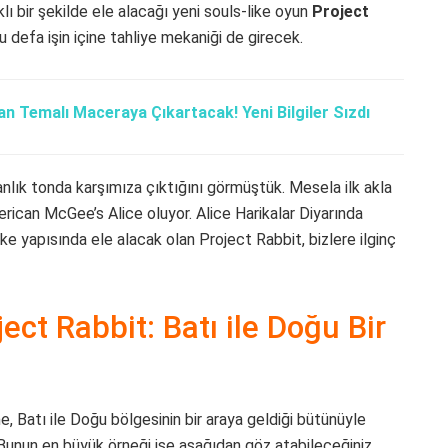
lı bir şekilde ele alacağı yeni souls-like oyun
Project
 defa işin içine tahliye mekaniği de girecek.
 Temalı Maceraya Çıkartacak! Yeni Bilgiler Sızdı
anlık tonda karşımıza çıktığını görmüştük. Mesela ilk akla
erican McGee’s Alice oluyor. Alice Harikalar Diyarında
ke yapısında ele alacak olan Project Rabbit, bizlere ilginç
ect Rabbit: Batı ile Doğu Bir
 Batı ile Doğu bölgesinin bir araya geldiği bütünüyle
 Bunun en büyük örneği ise aşağıdan göz atabileceğiniz