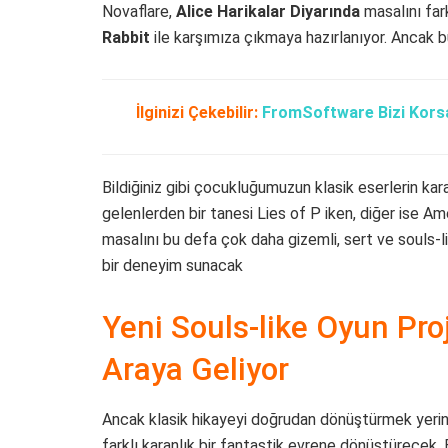
Novaflare,
Alice Harikalar Diyarında
masalını fark
Rabbit
ile karşımıza çıkmaya hazırlanıyor. Ancak bu
İlginizi Çekebilir:
FromSoftware Bizi Korsan
Bildiğiniz gibi çocukluğumuzun klasik eserlerin kar
gelenlerden bir tanesi Lies of P iken, diğer ise Am
masalını bu defa çok daha gizemli, sert ve souls-li
bir deneyim sunacak
Yeni Souls-like Oyun Proj
Araya Geliyor
Ancak klasik hikayeyi doğrudan dönüştürmek yerine,
farklı karanlık bir fantastik evrene dönüştürecek.