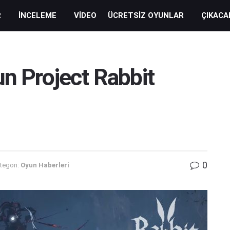
R
İNCELEME
VIDEO
ÜCRETSIZ OYUNLAR
ÇIKACA
un Project Rabbit
0
tegori:
Oyun Haberleri