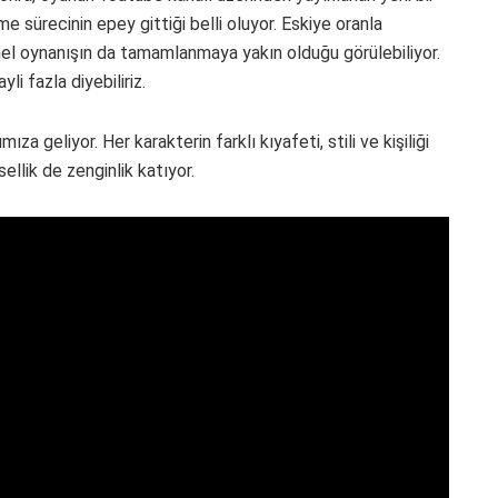
lme sürecinin epey gittiği belli oluyor. Eskiye oranla
mel oynanışın da tamamlanmaya yakın olduğu görülebiliyor.
li fazla diyebiliriz.
a geliyor. Her karakterin farklı kıyafeti, stili ve kişiliği
ellik de zenginlik katıyor.