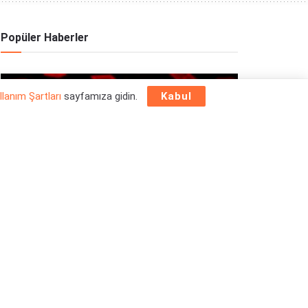
Popüler Haberler
OYUN HABERLERI
llanım Şartları
sayfamıza gidin.
Kabul
Epic Games Store Yılbaşı Ücretsiz Oyun
Programı 2025: 26 Aralık
26/12/2025
OYUN HABERLERI