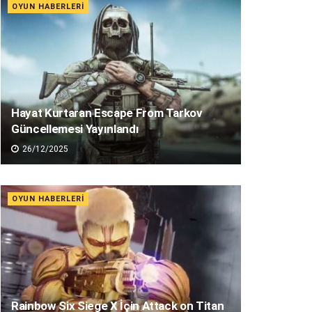
OYUN HABERLERI
Hayat Kurtaran Escape From Tarkov
Güncellemesi Yayınlandı
26/12/2025
OYUN HABERLERI
Rainbow Six Siege X İçin Attack on Titan