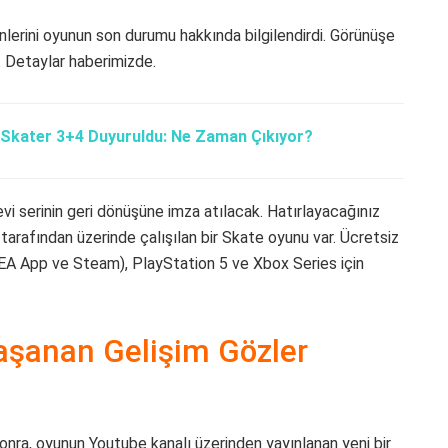
nlerini oyunun son durumu hakkında bilgilendirdi. Görünüşe
. Detaylar haberimizde.
Skater 3+4 Duyuruldu: Ne Zaman Çıkıyor?
evi serinin geri dönüşüne imza atılacak. Hatırlayacağınız
tarafından üzerinde çalışılan bir Skate oyunu var. Ücretsiz
 (EA App ve Steam), PlayStation 5 ve Xbox Series için
Yaşanan Gelişim Gözler
onra, oyunun Youtube kanalı üzerinden yayınlanan yeni bir