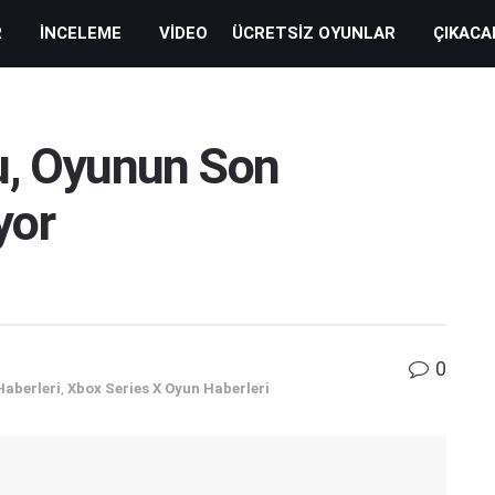
R
İNCELEME
VIDEO
ÜCRETSIZ OYUNLAR
ÇIKACA
u, Oyunun Son
yor
0
Haberleri
,
Xbox Series X Oyun Haberleri