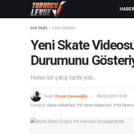
HABE
Ana Sayfa
Oyun Haberleri
Yeni Skate Videos
Durumunu Gösteri
Halen bir çıkış tarihi yok...
Yazar:
Orçun Çavuşoğlu
09/03/2025 15:50
Kategori:
Oyun Haberleri
,
PC Oyun Haberleri
,
PS5 Oyun 