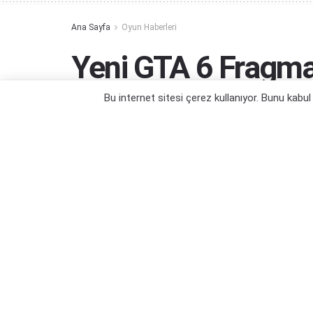
Ana Sayfa
Oyun Haberleri
Yeni GTA 6 Fragmanı
Bu internet sitesi çerez kullanıyor. Bunu kabu
Bekleye bekleye kuruduk!
Yazar:
Orçun Çavuşoğlu
09/03/2025 13:50
Kategori:
Oyun Haberleri
,
PS5 Oyun Haberleri
,
Xbox Seri