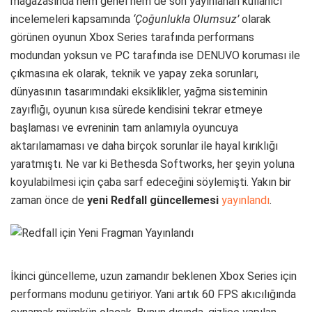
mağazasında hem genel hem de son yayınlanan kullanıcı
incelemeleri kapsamında
‘Çoğunlukla Olumsuz’
olarak
görünen oyunun Xbox Series tarafında performans
modundan yoksun ve PC tarafında ise DENUVO koruması ile
çıkmasına ek olarak, teknik ve yapay zeka sorunları,
dünyasının tasarımındaki eksiklikler, yağma sisteminin
zayıflığı, oyunun kısa sürede kendisini tekrar etmeye
başlaması ve evreninin tam anlamıyla oyuncuya
aktarılamaması ve daha birçok sorunlar ile hayal kırıklığı
yaratmıştı. Ne var ki Bethesda Softworks, her şeyin yoluna
koyulabilmesi için çaba sarf edeceğini söylemişti. Yakın bir
zaman önce de
yeni Redfall güncellemesi
yayınlandı
.
İkinci güncelleme, uzun zamandır beklenen Xbox Series için
performans modunu getiriyor. Yani artık 60 FPS akıcılığında