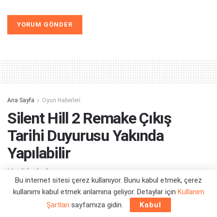
Alternative:
Ana Sayfa
Oyun Haberleri
Silent Hill 2 Remake Çıkış
Tarihi Duyurusu Yakında
Yapılabilir
Hadi bakalım...
Bu internet sitesi çerez kullanıyor. Bunu kabul etmek, çerez
kullanımı kabul etmek anlamına geliyor. Detaylar için
Kullanım
Yazar:
Orçun Çavuşoğlu
07/10/2023 14:39
Şartları
sayfamıza gidin.
Kabul