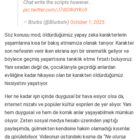
Chat write the scripts however…
pic.twitter.com/J7dGWdYKc9
— Blurbs (@Blurbstv)
October 1, 2025
Söz konusu mod, öldürdüğümüz yapay zeka karakterlerin
yaşamlarına kısa bir bakış atmamıza olanak tanıyor. Karakter
son nefesinin verir iken ekrana ayrı bir sinematik geliyor ve
böylece geçmiş yaşantısına tanıklık etme fırsatı buluyoruz.
Yani sıradan değil de, çocuklarıyla geçirdiği anlardan
evliliğine kadar hikayesi olan bir karakteri öldürdüğümüz
hissiyatını yaşatıyor.
Her ne kadar işin içinde duygusal bir hava esiyor olsa da,
internet mizahı ve popüler kültür esprileri de yer alıyor. Yani
hem duygusal ve hem de komik anlar yaşayabilmek mümkün
oluyor. Zaten sosyal medya hesabı üzerinden yaptığı
paylaşımda, gülmekten kendisine hakim olamadığı kısımlar
da görülebiliyor. Videonun üstündeki kısma da
“Ne olursa