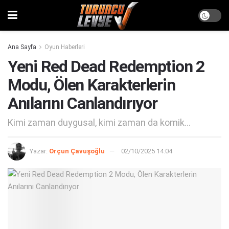
Ana Sayfa
Oyun Haberleri
Yeni Red Dead Redemption 2
Modu, Ölen Karakterlerin
Anılarını Canlandırıyor
Kimi zaman duygusal, kimi zaman da komik...
Yazar:
Orçun Çavuşoğlu
02/10/2025 14:04