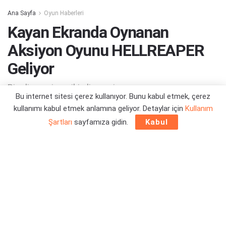
Ana Sayfa
Oyun Haberleri
Kayan Ekranda Oynanan
Aksiyon Oyunu HELLREAPER
Geliyor
Bir elin nesi var, iki elin sesi var...
Bu internet sitesi çerez kullanıyor. Bunu kabul etmek, çerez
kullanımı kabul etmek anlamına geliyor. Detaylar için
Kullanım
Yazar:
Orçun Çavuşoğlu
02/10/2025 13:04
Şartları
sayfamıza gidin.
Kabul