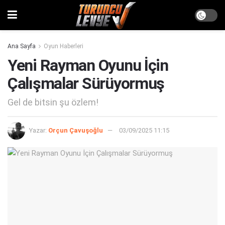
Ana Sayfa
Oyun Haberleri
Yeni Rayman Oyunu İçin
Çalışmalar Sürüyormuş
Gel de bitsin şu özlem!
Yazar:
Orçun Çavuşoğlu
03/09/2025 11:15