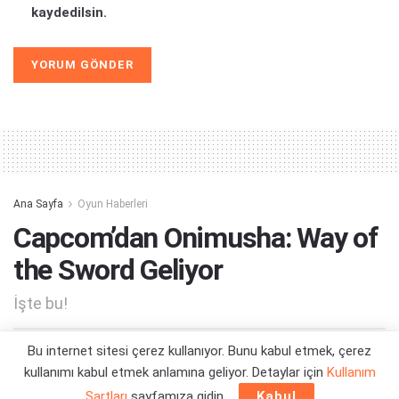
kaydedilsin.
Alternative:
Ana Sayfa
Oyun Haberleri
Capcom’dan Onimusha: Way of
the Sword Geliyor
İşte bu!
Bu internet sitesi çerez kullanıyor. Bunu kabul etmek, çerez
Yazar:
Orçun Çavuşoğlu
16/12/2024 11:43
kullanımı kabul etmek anlamına geliyor. Detaylar için
Kullanım
Şartları
sayfamıza gidin.
Kabul