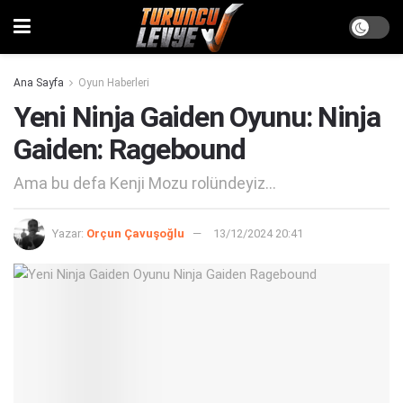
Ana Sayfa
Oyun Haberleri
Yeni Ninja Gaiden Oyunu: Ninja
Gaiden: Ragebound
Ama bu defa Kenji Mozu rolündeyiz...
Yazar:
Orçun Çavuşoğlu
13/12/2024 20:41