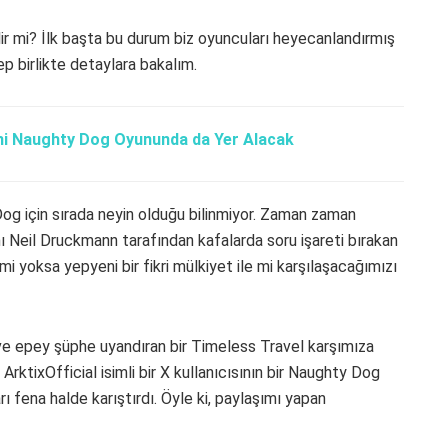
lir mi? İlk başta bu durum biz oyuncuları heyecanlandırmış
ep birlikte detaylara bakalım.
ni Naughty Dog Oyununda da Yer Alacak
og için sırada neyin olduğu bilinmiyor. Zaman zaman
 Neil Druckmann tarafından kafalarda soru işareti bırakan
mi yoksa yepyeni bir fikri mülkiyet ile mi karşılaşacağımızı
ve epey şüphe uyandıran bir Timeless Travel karşımıza
 ArktixOfficial isimli bir X kullanıcısının bir Naughty Dog
ları fena halde karıştırdı. Öyle ki, paylaşımı yapan