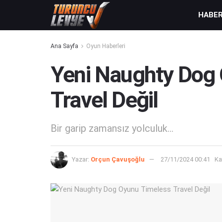
HABE
Ana Sayfa
Oyun Haberleri
Yeni Naughty Dog
Travel Değil
Bir garip zamansız yolculuk...
Yazar:
Orçun Çavuşoğlu
27/11/2024 00:41
Ka