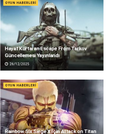
OYUN HABERLERI
Hayat Kurtaran Escape From Tarkov
Güncellemesi Yayınlandı
26/12/2025
OYUN HABERLERI
Rainbow Six Siege X İçin Attack on Titan