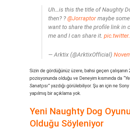
Uh…is this the title of Naughty 
then? ?
@Jorraptor
maybe someth
want to share the profile link in
me and I can share it.
pic.twitt
— Arktix (@ArktixOfficial)
Novem
Sizin de gördüğünüz üzere, bahsi geçen çalışanın 
pozisyonunda olduğu ve Deneyim kısmında da
“Ye
Sanatçısı”
yazdığı görülebiliyor. Şu an için ne So
yapılmış bir açıklama yok.
Yeni Naughty Dog Oyunu 
Olduğu Söyleniyor