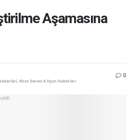
ştirilme Aşamasına
0
Haberleri
,
Xbox Series X Oyun Haberleri