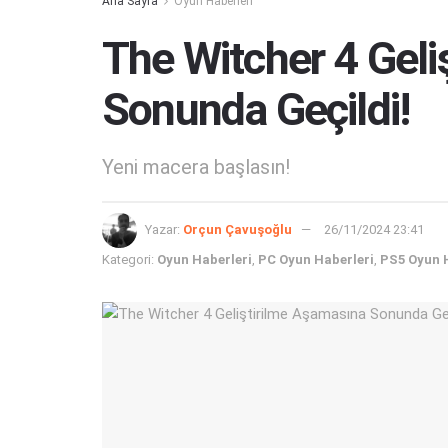
Ana Sayfa
Oyun Haberleri
The Witcher 4 Geli
Sonunda Geçildi!
Yeni macera başlasın!
Yazar:
Orçun Çavuşoğlu
26/11/2024 23:41
Kategori:
Oyun Haberleri
,
PC Oyun Haberleri
,
PS5 Oyun 