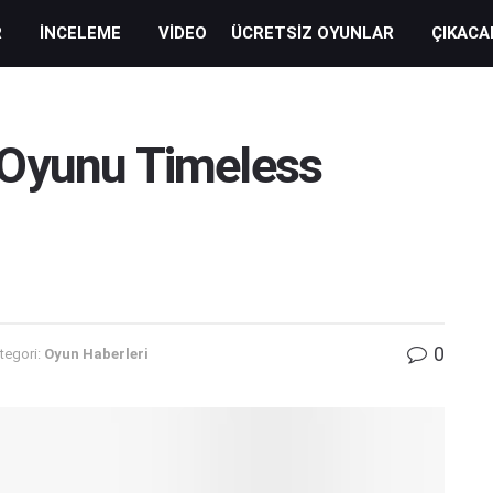
R
İNCELEME
VIDEO
ÜCRETSIZ OYUNLAR
ÇIKACA
 Oyunu Timeless
0
tegori:
Oyun Haberleri