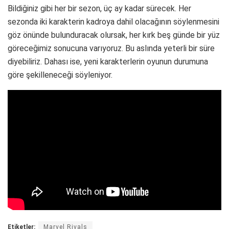
Bildiğiniz gibi her bir sezon, üç ay kadar sürecek. Her
sezonda iki karakterin kadroya dahil olacağının söylenmesini
göz önünde bulunduracak olursak, her kırk beş günde bir yüz
göreceğimiz sonucuna varıyoruz. Bu aslında yeterli bir süre
diyebiliriz. Dahası ise, yeni karakterlerin oyunun durumuna
göre şekilleneceği söyleniyor.
Etiketler:
Marvel Rivals