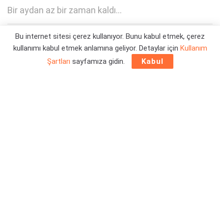
Bir aydan az bir zaman kaldı...
Bu internet sitesi çerez kullanıyor. Bunu kabul etmek, çerez
Yazar:
Orçun Çavuşoğlu
15/01/2025 16:07
kullanımı kabul etmek anlamına geliyor. Detaylar için
Kullanım
Şartları
sayfamıza gidin.
Kabul
Yeni The Witcher: Sirens of the Deep fragmanı
, Netflix
tarafından yayınlandı. Hikayeye dair yeni bilgilerin ekranımıza