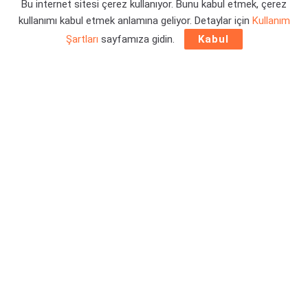
Bu internet sitesi çerez kullanıyor. Bunu kabul etmek, çerez
Yazar:
Orçun Çavuşoğlu
25/06/2026 16:38
kullanımı kabul etmek anlamına geliyor. Detaylar için
Kullanım
Şartları
sayfamıza gidin.
Kabul
Kutulu oyun koleksiyoncusuysanız ve GTA 6 oyununa yer
vermeyi istiyorduysanız, bunun için birazcık beklemeniz
gerekebilir. Ortaya atılan yeni iddiaya bakılırsa, diskli GTA 6
versiyonu Kasım ayından sonra çıkacak.