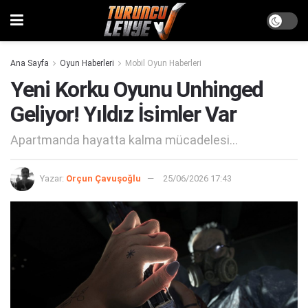
Ana Sayfa
Oyun Haberleri
Mobil Oyun Haberleri
Yeni Korku Oyunu Unhinged
Geliyor! Yıldız İsimler Var
Apartmanda hayatta kalma mücadelesi...
Yazar:
Orçun Çavuşoğlu
25/06/2026 17:43