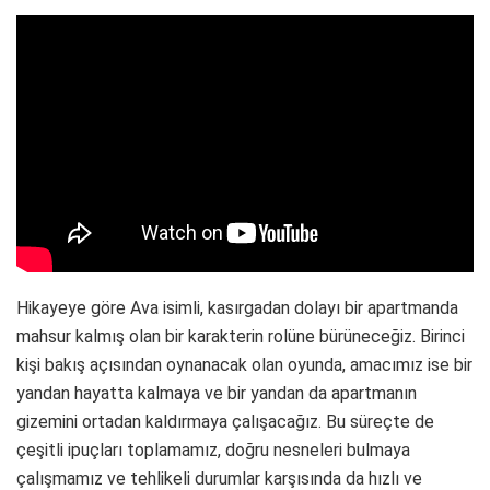
Hikayeye göre Ava isimli, kasırgadan dolayı bir apartmanda
mahsur kalmış olan bir karakterin rolüne bürüneceğiz. Birinci
kişi bakış açısından oynanacak olan oyunda, amacımız ise bir
yandan hayatta kalmaya ve bir yandan da apartmanın
gizemini ortadan kaldırmaya çalışacağız. Bu süreçte de
çeşitli ipuçları toplamamız, doğru nesneleri bulmaya
çalışmamız ve tehlikeli durumlar karşısında da hızlı ve