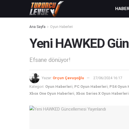
HABE
Ana Sayfa
Oyun Haberleri
Yeni HAWKED Günc
Efsane dönüyor!
Yazar:
Orçun Çavuşoğlu
27/06/2024 16:17
Kategori:
Oyun Haberleri
,
PC Oyun Haberleri
,
PS4 Oyun 
Xbox One Oyun Haberleri
,
Xbox Series X Oyun Haberleri