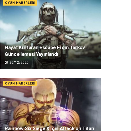
OYUN HABERLERI
Hayat Kurtaran Escape From Tarkov
Güncellemesi Yayınlandı
26/12/2025
OYUN HABERLERI
Rainbow Six Siege X İçin Attack on Titan