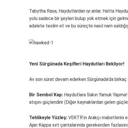
Tabytha Rasa, Haydutlardan iyi anlar. Hatta Haydut
yolu sadece bir şeyleri bulup yok etmek için gelme
adalete teslim et ve bu süreçte nasıl nam saldığıyl
Yeni Sürgünada Keşifleri Haydutları Bekliyor!
Av son sürat devam ederken Sürgünada’da birkaç de
Bir Sembol Kap:
Haydutlara Sakın Yamuk Yapma! Ç
atışını güçlendirir (Diğer kaynaklardan gelen güçlen
Tehlikeyle Yüzleş:
VEKTR’ın Arakçı mabetlerini el
Ajan Kappa sırt çantalarında gerekenden fazlasın