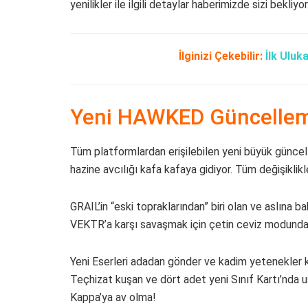
yenilikler ile ilgili detaylar haberimizde sizi bekliyor
İlginizi Çekebilir:
İlk Uluk
Yeni HAWKED Güncellemesi
Tüm platformlardan erişilebilen yeni büyük güncell
hazine avcılığı kafa kafaya gidiyor. Tüm değişiklik
GRAIL’in “eski topraklarından” biri olan ve aslına 
VEKTR’a karşı savaşmak için çetin ceviz modunda
Yeni Eserleri adadan gönder ve kadim yetenekler kuşan
Teçhizat kuşan ve dört adet yeni Sınıf Kartı’nda u
Kappa’ya av olma!