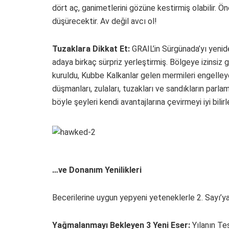
dört aç, ganimetlerini gözüne kestirmiş olabilir. 
düşürecektir. Av değil avcı ol!
Tuzaklara Dikkat Et:
GRAIL’in Sürgünada’yı yenid
adaya birkaç sürpriz yerleştirmiş. Bölgeye izinsiz g
kuruldu, Kubbe Kalkanlar gelen mermileri engelleye
düşmanları, zulaları, tuzakları ve sandıkların parl
böyle şeyleri kendi avantajlarına çevirmeyi iyi bilirle
…ve Donanım Yenilikleri
Becerilerine uygun yepyeni yeteneklerle 2. Sayı’ya
Yağmalanmayı Bekleyen 3 Yeni Eser:
Yılanın Tese