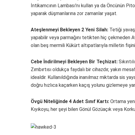
İntikamcının Lambası’nı kullan ya da Öncünün Piton
yaparak düşmanlarına zor zamanlar yaşat.
Ateşlenmeyi Bekleyen 2 Yeni Silah:
Tetiği yavaş
yapabilir veya parmağını tetikten hiç çekmeden Av K
olan beş mermili Kükürt altıpatlarıyla milletin fişin
Cebe İndirilmeyi Bekleyen Bir Teçhizat:
Sıkıntıl
Zımbırtısı oldukça faydalı bir cihazdır, yakın mes
idealdir. Kullanıldığında inanılmaz miktarda sis y
doğru hızlıca kaçarken kaçış yolunu gizlemeye yar
Övgü Niteliğinde 4 Adet Sınıf Kartı:
Ortama yeni 
Kıyıkoyu, her şeyi bilen Gönül Gözüaçık veya Korku