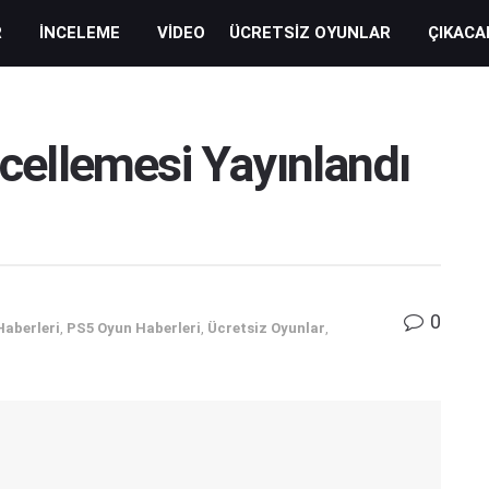
R
İNCELEME
VIDEO
ÜCRETSIZ OYUNLAR
ÇIKACA
ellemesi Yayınlandı
0
Haberleri
,
PS5 Oyun Haberleri
,
Ücretsiz Oyunlar
,