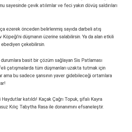
u sayesinde çevik atılımlar ve feci yakın dövüş saldırıları
ça ezerek önceden belirlenmiş sayıda darbeli atış
öpeği’ni düşmanın üzerine salabilirsin. Ya da alan etkili
i ebediyen çekebilirsin.
ı durumlara basit bir çözüm sağlayan Sis Patlaması
afeli çatışmalarda tüm düşmanları uzakta tutmak için
ayar ama bu sadece şansının yaver gidebileceği ortamlara
ar!
Haydutlar katıldı! Kaçak Çağrı Topuk, şifalı Kayra
suz Kılıç Tabytha Rasa ile donanımını efsaneleştir.