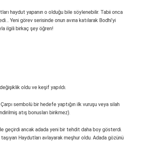
ları haydut yapanın o olduğu bile söylenebilir. Tabii onca
di… Yeni görev serisinde onun avına katılarak Bodhi’yi
a ilgili birkaç şey öğren!
ğişiklik oldu ve keşif yapıldı.
arpı sembolü bir hedefe yaptığın ilk vuruşu veya silah
dirilmiş atış bonusları birikmez).
e geçirdi ancak adada yeni bir tehdit daha boy gösterdi.
ı taşıyan Haydutları avlayarak meşhur oldu. Adada gözünü