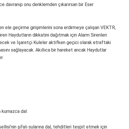
Önce davranıp onu denklemden çıkarırsan bir Eser
en ele geçirme girişimlerini sona erdirmeye çalışan VEKTR,
iren Haydutların dikkatini dağıtmak için Alarm Sirenleri
cek ve İşaretçi Kuleler aktifken geçici olarak etraftaki
amasını sağlayacak. Akıllıca bir hareket ancak Haydutlar
r.
 kurnazca dal.
llisi’nin şifalı sularına dal, tehditleri tespit etmek için