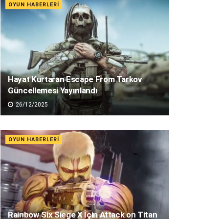
OYUN HABERLERI
Hayat Kurtaran Escape From Tarkov
Güncellemesi Yayınlandı
26/12/2025
OYUN HABERLERI
Rainbow Six Siege X İçin Attack on Titan