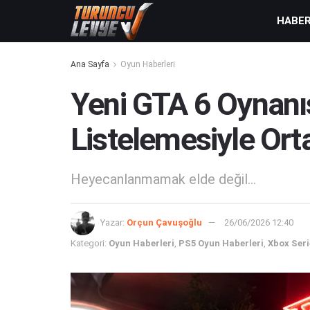
HABE
Ana Sayfa
Oyun Haberleri
Yeni GTA 6 Oynanı
Listelemesiyle Ort
Heyecanlanmamak elde değil...
Yazar:
Orçun Çavuşoğlu
26/06/2026 12:40
Kategori:
Oyun Haberleri
,
PS5 Oyun Haberleri
,
Xbox Seri