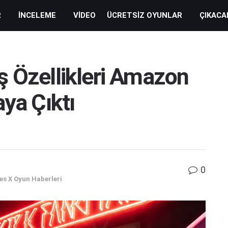
R
İNCELEME
VIDEO
ÜCRETSIZ OYUNLAR
ÇIKACA
ş Özellikleri Amazon
aya Çıktı
0
es X Oyun Haberleri