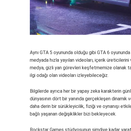
Aynı GTA 5 oyununda olduğu gibi GTA 6 oyununda 
medyada hızla yayılan videoları, içerik üreticileri
medya, gizli yan görevleri keşfetmemize olanak t
ilgi odağı olan videoları izleyebileceğiz.
Bilgilerde ayrıca her bir yapay zeka karakterin günl
dünyasının dört bir yanında gerçekleşen dinamik ve 
daha derin bir sürükleyicilik, fiziği ve oynanışı etk
bağlı yaşanan değişiklikler bizi bekleyecek.
Rockstar Games stüdyosunun şimdiye kadar yarattığ