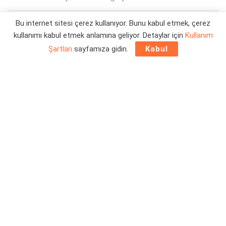
Bu internet sitesi çerez kullanıyor. Bunu kabul etmek, çerez
Yazar:
Orçun Çavuşoğlu
31/07/2024 12:57
kullanımı kabul etmek anlamına geliyor. Detaylar için
Kullanım
Şartları
sayfamıza gidin.
Kabul
Resmi duyuru öncesinde,
Ağustos ayının Game Pass
oyunları
kısmi olarak sızdırıldı. Yaz mevsiminin son ayında,