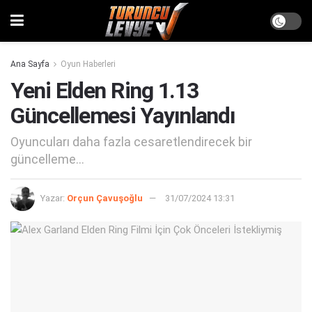
Ana Sayfa
Oyun Haberleri
Yeni Elden Ring 1.13
Güncellemesi Yayınlandı
Oyuncuları daha fazla cesaretlendirecek bir
güncelleme...
Yazar:
Orçun Çavuşoğlu
31/07/2024 13:31