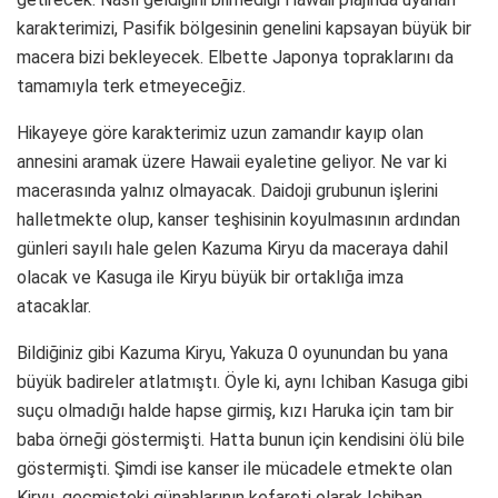
karakterimizi, Pasifik bölgesinin genelini kapsayan büyük bir
macera bizi bekleyecek. Elbette Japonya topraklarını da
tamamıyla terk etmeyeceğiz.
Hikayeye göre karakterimiz uzun zamandır kayıp olan
annesini aramak üzere Hawaii eyaletine geliyor. Ne var ki
macerasında yalnız olmayacak. Daidoji grubunun işlerini
halletmekte olup, kanser teşhisinin koyulmasının ardından
günleri sayılı hale gelen Kazuma Kiryu da maceraya dahil
olacak ve Kasuga ile Kiryu büyük bir ortaklığa imza
atacaklar.
Bildiğiniz gibi Kazuma Kiryu, Yakuza 0 oyunundan bu yana
büyük badireler atlatmıştı. Öyle ki, aynı Ichiban Kasuga gibi
suçu olmadığı halde hapse girmiş, kızı Haruka için tam bir
baba örneği göstermişti. Hatta bunun için kendisini ölü bile
göstermişti. Şimdi ise kanser ile mücadele etmekte olan
Kiryu, geçmişteki günahlarının kefareti olarak Ichiban