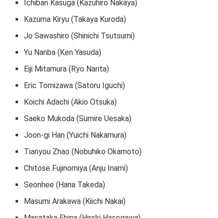
Ichiban Kasuga (Kazuhiro Nakaya)
Kazuma Kiryu (Takaya Kuroda)
Jo Sawashiro (Shinichi Tsutsumi)
Yu Nanba (Ken Yasuda)
Eiji Mitamura (Ryo Narita)
Eric Tomizawa (Satoru Iguchi)
Koichi Adachi (Akio Otsuka)
Saeko Mukoda (Sumire Uesaka)
Joon-gi Han (Yuichi Nakamura)
Tianyou Zhao (Nobuhiko Okamoto)
Chitose Fujinomiya (Anju Inami)
Seonhee (Hana Takeda)
Masumi Arakawa (Kiichi Nakai)
Masataka Ebina (Hiroki Hasegawa)