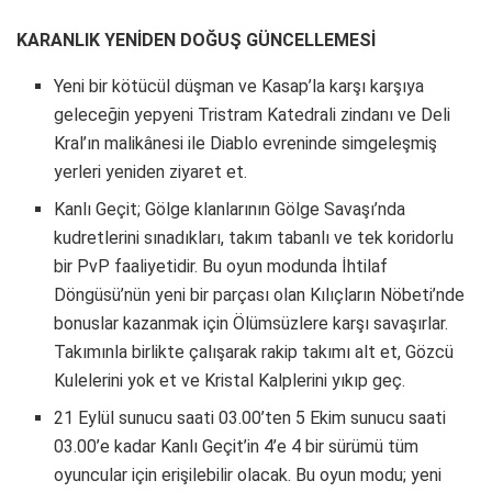
KARANLIK YENİDEN DOĞUŞ GÜNCELLEMESİ
Yeni bir kötücül düşman ve Kasap’la karşı karşıya
geleceğin yepyeni Tristram Katedrali zindanı ve Deli
Kral’ın malikânesi ile Diablo evreninde simgeleşmiş
yerleri yeniden ziyaret et.
Kanlı Geçit; Gölge klanlarının Gölge Savaşı’nda
kudretlerini sınadıkları, takım tabanlı ve tek koridorlu
bir PvP faaliyetidir. Bu oyun modunda İhtilaf
Döngüsü’nün yeni bir parçası olan Kılıçların Nöbeti’nde
bonuslar kazanmak için Ölümsüzlere karşı savaşırlar.
Takımınla birlikte çalışarak rakip takımı alt et, Gözcü
Kulelerini yok et ve Kristal Kalplerini yıkıp geç.
21 Eylül sunucu saati 03.00’ten 5 Ekim sunucu saati
03.00’e kadar Kanlı Geçit’in 4’e 4 bir sürümü tüm
oyuncular için erişilebilir olacak. Bu oyun modu; yeni