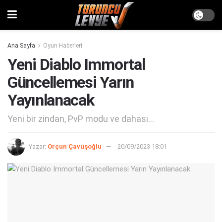
Ana Sayfa
Oyun Haberleri
Yeni Diablo Immortal
Güncellemesi Yarın
Yayınlanacak
Yeni bir zindan, PvP modu ve dahası...
Yazar:
Orçun Çavuşoğlu
20/09/2023 18:01