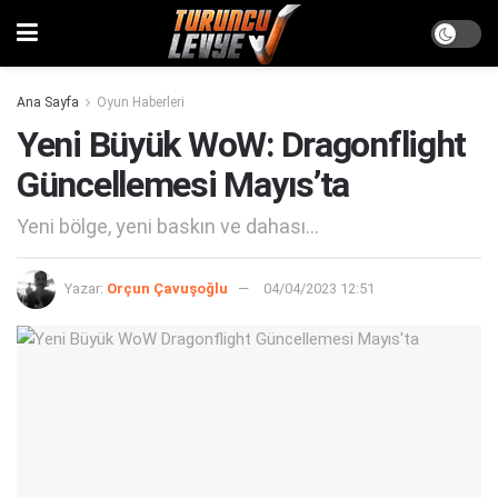
Ana Sayfa
Oyun Haberleri
Yeni Büyük WoW: Dragonflight
Güncellemesi Mayıs’ta
Yeni bölge, yeni baskın ve dahası...
Yazar:
Orçun Çavuşoğlu
04/04/2023 12:51