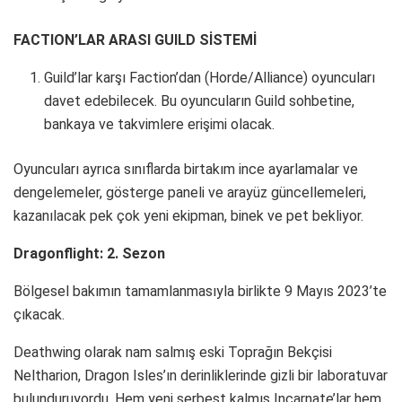
FACTION’LAR ARASI GUILD SİSTEMİ
Guild’lar karşı Faction’dan (Horde/Alliance) oyuncuları
davet edebilecek. Bu oyuncuların Guild sohbetine,
bankaya ve takvimlere erişimi olacak.
Oyuncuları ayrıca sınıflarda birtakım ince ayarlamalar ve
dengelemeler, gösterge paneli ve arayüz güncellemeleri,
kazanılacak pek çok yeni ekipman, binek ve pet bekliyor.
Dragonflight: 2. Sezon
Bölgesel bakımın tamamlanmasıyla birlikte 9 Mayıs 2023’te
çıkacak.
Deathwing olarak nam salmış eski Toprağın Bekçisi
Neltharion, Dragon Isles’ın derinliklerinde gizli bir laboratuvar
bulunduruyordu. Hem yeni serbest kalmış Incarnate’lar hem