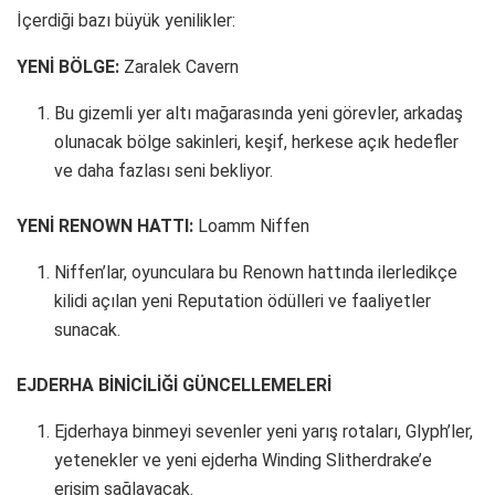
İçerdiği bazı büyük yenilikler:
YENİ BÖLGE:
Zaralek Cavern
Bu gizemli yer altı mağarasında yeni görevler, arkadaş
olunacak bölge sakinleri, keşif, herkese açık hedefler
ve daha fazlası seni bekliyor.
YENİ RENOWN HATTI:
Loamm Niffen
Niffen’lar, oyunculara bu Renown hattında ilerledikçe
kilidi açılan yeni Reputation ödülleri ve faaliyetler
sunacak.
EJDERHA BİNİCİLİĞİ GÜNCELLEMELERİ
Ejderhaya binmeyi sevenler yeni yarış rotaları, Glyph’ler,
yetenekler ve yeni ejderha Winding Slitherdrake’e
erişim sağlayacak.