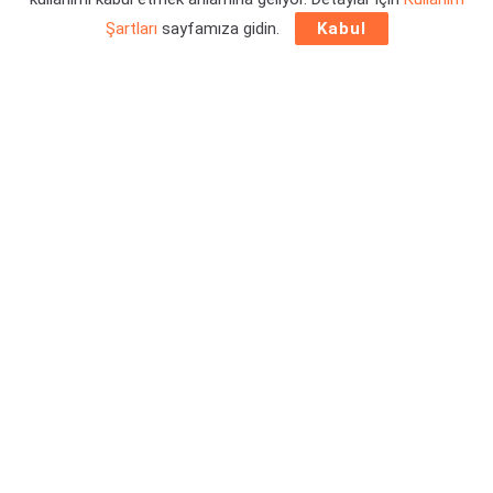
Şartları
sayfamıza gidin.
Kabul
Crimson Desert’te,
“İçerisinde bir ben yokum!”
diyebileceğimiz kadar devasa bir dünya var. İrili ufaklı
görevlerden savaşlara kadar her şeyi bulabilirsiniz. Bunlara
Crimson Desert’te bir bahtsız olan Billy de dahil oluyor. Peki
nereden geliyor bu bahtsızlık? Her oyuncunun deneyiminin