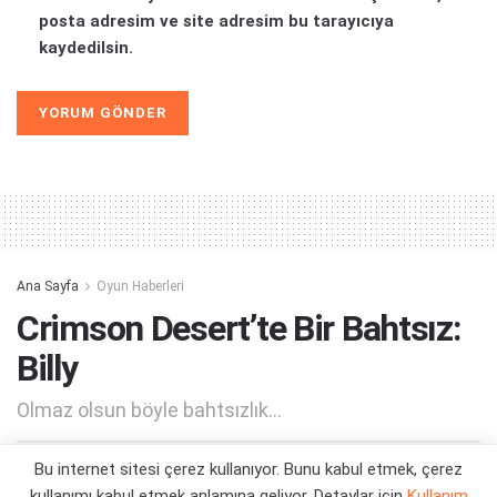
posta adresim ve site adresim bu tarayıcıya
kaydedilsin.
Alternative:
Ana Sayfa
Oyun Haberleri
Crimson Desert’te Bir Bahtsız:
Billy
Olmaz olsun böyle bahtsızlık...
Bu internet sitesi çerez kullanıyor. Bunu kabul etmek, çerez
Yazar:
Orçun Çavuşoğlu
02/04/2026 20:48
kullanımı kabul etmek anlamına geliyor. Detaylar için
Kullanım