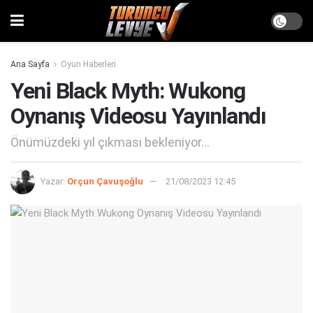
Ana Sayfa
Oyun Haberleri
Yeni Black Myth: Wukong
Oynanış Videosu Yayınlandı
Önümüzdeki yıl çıkması bekleniyor...
Yazar:
Orçun Çavuşoğlu
21/08/2023 12:45