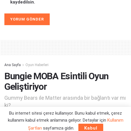
kaydedilsin.
Alternative:
Ana Sayfa
Oyun Haberleri
Bungie MOBA Esintili Oyun
Geliştiriyor
Gummy Bears ile Matter arasında bir bağlantı var mı
ki?
Bu internet sitesi çerez kullanıyor. Bunu kabul etmek, çerez
kullanımı kabul etmek anlamına geliyor. Detaylar için
Kullanım
Yazar:
Orçun Çavuşoğlu
21/08/2023 01:15
Şartları
sayfamıza gidin.
Kabul