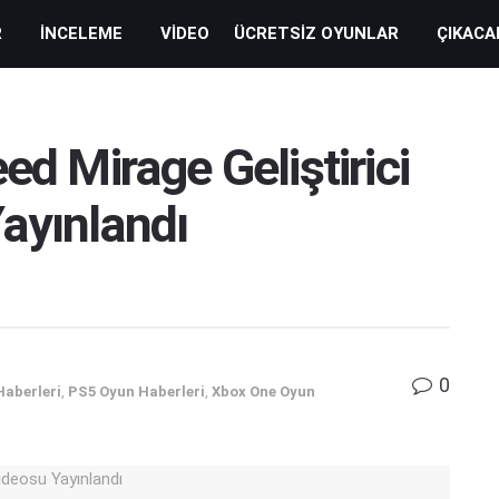
R
İNCELEME
VIDEO
ÜCRETSIZ OYUNLAR
ÇIKACA
ed Mirage Geliştirici
ayınlandı
0
Haberleri
,
PS5 Oyun Haberleri
,
Xbox One Oyun