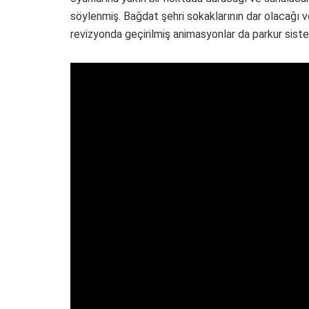
söylenmiş. Bağdat şehri sokaklarının dar olacağı ve
revizyonda geçirilmiş animasyonlar da parkur siste