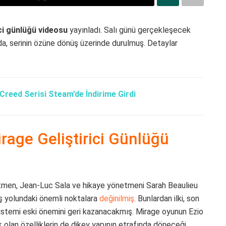
ci günlüğü videosu
yayınladı. Salı günü gerçekleşecek
a, serinin özüne dönüş üzerinde durulmuş. Detaylar
Creed Serisi Steam’de İndirime Girdi
rage Geliştirici Günlüğü
men, Jean-Luc Sala ve hikaye yönetmeni Sarah Beaulieu
üş yolundaki önemli noktalara
değinilmiş
. Bunlardan ilki, son
sistemi eski önemini geri kazanacakmış. Mirage oyunun Ezio
 olan özelliklerin de dikey yapının etrafında döneceği