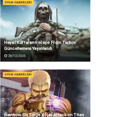
OYUN HABERLERI
Hayat Kurtaran Escape From Tarkov
Güncellemesi Yayınlandı
26/12/2025
OYUN HABERLERI
Rainbow Six Siege X İçin Attack on Titan