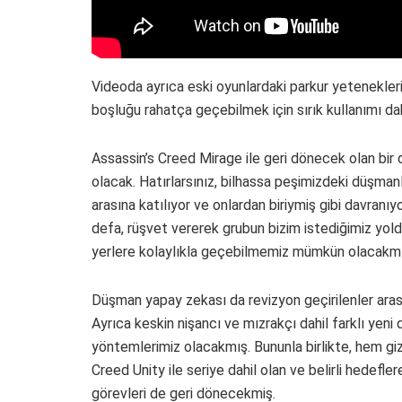
Videoda ayrıca eski oyunlardaki parkur yetenekleri
boşluğu rahatça geçebilmek için sırık kullanımı da
Assassin’s Creed Mirage ile geri dönecek olan bir d
olacak. Hatırlarsınız, bilhassa peşimizdeki düşmanl
arasına katılıyor ve onlardan biriymiş gibi davranıy
defa, rüşvet vererek grubun bizim istediğimiz yold
yerlere kolaylıkla geçebilmemiz mümkün olacakmı
Düşman yapay zekası da revizyon geçirilenler arası
Ayrıca keskin nişancı ve mızrakçı dahil farklı yeni 
yöntemlerimiz olacakmış. Bununla birlikte, hem giz
Creed Unity ile seriye dahil olan ve belirli hedefl
görevleri de geri dönecekmiş.