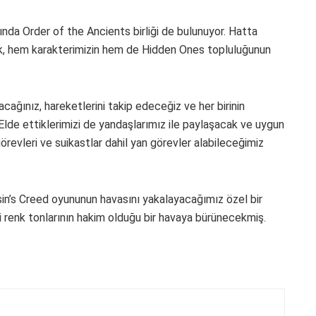
ında Order of the Ancients birliği de bulunuyor. Hatta
ek, hem karakterimizin hem de Hidden Ones topluluğunun
acağınız, hareketlerini takip edeceğiz ve her birinin
Elde ettiklerimizi de yandaşlarımız ile paylaşacak ve uygun
vleri ve suikastlar dahil yan görevler alabileceğimiz
sin’s Creed oyununun havasını yakalayacağımız özel bir
vi renk tonlarının hakim olduğu bir havaya bürünecekmiş.