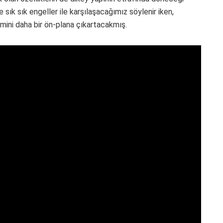
 sık sık engeller ile karşılaşacağımız söylenir iken,
mini daha bir ön-plana çıkartacakmış.