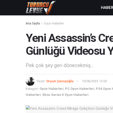
HABE
Ana Sayfa
Oyun Haberleri
Yeni Assassin’s Cre
Günlüğü Videosu Y
Pek çok şey geri dönecekmiş...
Yazar:
Orçun Çavuşoğlu
10/06/2023 13:03
Kategori:
Oyun Haberleri
,
PC Oyun Haberleri
,
PS4 Oyun 
Haberleri
,
Xbox Series X Oyun Haberleri