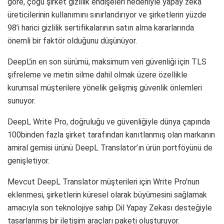
göre, çoğu şirket gizlilik endişeleri nedeniyle yapay zeka
üreticilerinin kullanımını sınırlandırıyor ve şirketlerin yüzde
98’i harici gizlilik sertifikalarının satın alma kararlarında
önemli bir faktör olduğunu düşünüyor.
DeepL’in en son sürümü, maksimum veri güvenliği için TLS
şifreleme ve metin silme dahil olmak üzere özellikle
kurumsal müşterilere yönelik gelişmiş güvenlik önlemleri
sunuyor.
DeepL Write Pro, doğruluğu ve güvenliğiyle dünya çapında
100binden fazla şirket tarafından kanıtlanmış olan markanın
amiral gemisi ürünü DeepL Translator’ın ürün portföyünü de
genişletiyor.
Mevcut DeepL Translator müşterileri için Write Pro’nun
eklenmesi, şirketlerin küresel olarak büyümesini sağlamak
amacıyla son teknolojiye sahip Dil Yapay Zekası desteğiyle
tasarlanmış bir iletişim araçları paketi oluşturuyor.