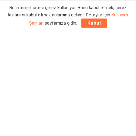
Bu internet sitesi çerez kullanıyor. Bunu kabul etmek, çerez
Yazar:
Orçun Çavuşoğlu
30/10/2023 13:30
kullanımı kabul etmek anlamına geliyor. Detaylar için
Kullanım
Şartları
sayfamıza gidin.
Kabul
Kinda Funny Games tarafından yapılan röportaj sırasında
konuşan oyun yönetmeni Brian Intihar,
Wolverine ile Spider-
Man 2 aynı evreni mi paylaşıyor
sorusunu yanıtladı.