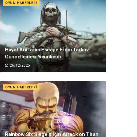
OYUN HABERLERI
Hayat Kurtaran Escape From Tarkov
Güncellemesi Yayınlandı
26/12/2025
OYUN HABERLERI
Rainbow Six Siege X İçin Attack on Titan