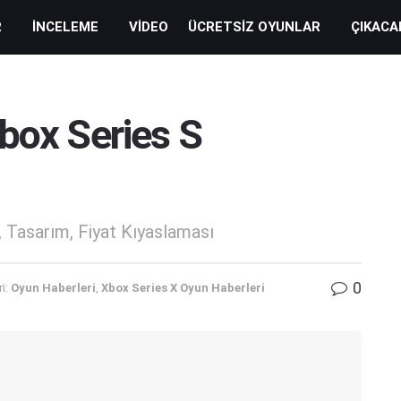
R
İNCELEME
VIDEO
ÜCRETSIZ OYUNLAR
ÇIKACA
box Series S
, Tasarım, Fiyat Kıyaslaması
0
i:
Oyun Haberleri
,
Xbox Series X Oyun Haberleri