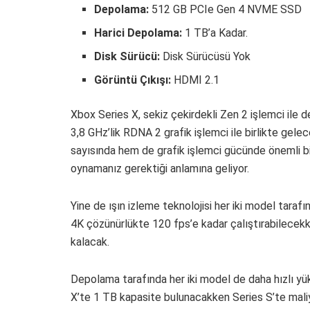
Depolama:
512 GB PCIe Gen 4 NVME SSD
Harici Depolama:
1 TB’a Kadar.
Disk Sürücü:
Disk Sürücüsü Yok
Görüntü Çıkışı:
HDMI 2.1
Xbox Series X, sekiz çekirdekli Zen 2 işlemci ile
3,8 GHz’lik RDNA 2 grafik işlemci ile birlikte gel
sayısında hem de grafik işlemci gücünde önemli bir
oynamanız gerektiği anlamına geliyor.
Yine de ışın izleme teknolojisi her iki model tara
4K çözünürlükte 120 fps’e kadar çalıştırabilecekk
kalacak.
Depolama tarafında her iki model de daha hızlı yükl
X’te 1 TB kapasite bulunacakken Series S’te maliy