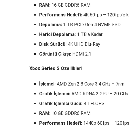
RAM:
16 GB GDDR6 RAM
Performans Hedefi:
4K 60fps – 120fps’e k
Depolama:
1 TB PCIe Gen 4 NVME SSD
Harici Depolama:
1 TB’a Kadar.
Disk Sürücü:
4K UHD Blu-Ray
Görüntü Çıkışı:
HDMI 2.1
Xbox Series S Özellikleri
İşlemci:
AMD Zen 2 8 Core 3.4 GHz – 7nm
Grafik İşlemci:
AMD RDNA 2 GPU – 20 CUs 
Grafik İşlemci Gücü:
4 TFLOPS
RAM:
10 GB GDDR6 RAM
Performans Hedefi:
1440p 60fps – 120fps’