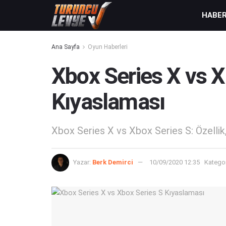
HABE
Ana Sayfa
Oyun Haberleri
Xbox Series X vs X
Kıyaslaması
Xbox Series X vs Xbox Series S: Özellik
Yazar:
Berk Demirci
10/09/2020 12:35
Kategor