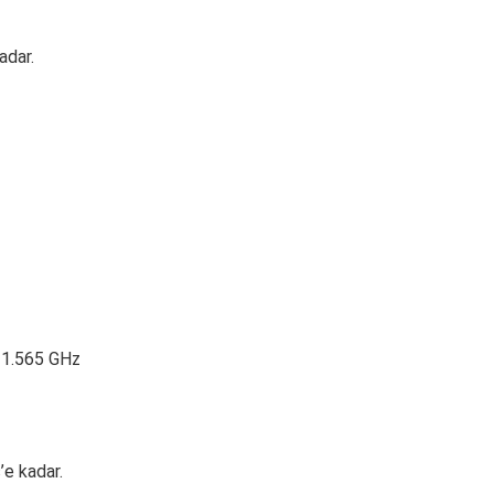
adar.
1.565 GHz
e kadar.