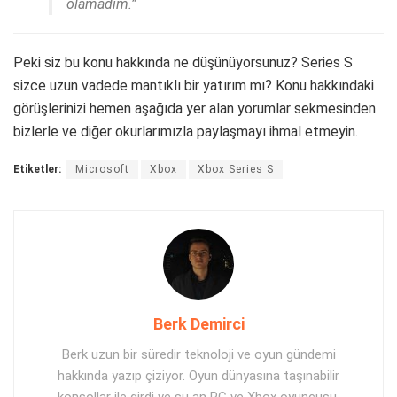
olamadım.”
Peki siz bu konu hakkında ne düşünüyorsunuz? Series S
sizce uzun vadede mantıklı bir yatırım mı? Konu hakkındaki
görüşlerinizi hemen aşağıda yer alan yorumlar sekmesinden
bizlerle ve diğer okurlarımızla paylaşmayı ihmal etmeyin.
Etiketler:
Microsoft
Xbox
Xbox Series S
Berk Demirci
Berk uzun bir süredir teknoloji ve oyun gündemi
hakkında yazıp çiziyor. Oyun dünyasına taşınabilir
konsollar ile girdi ve şu an PC ve Xbox oyuncusu.