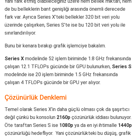
Yani fark etmiş olabileceğiniz üzere hem bellek miktarı, hem
de bu belleklerin bant genişliği arasında önemli derecede
fark var. Ayrıca Series X’teki bellekler 320 bit veri yolu
üzerinde çalışırken, Series S’te ise bu 120 bit veri yolu ile
sınırlandırılıyor.
Bunu bir kenara bırakıp grafik işlemciye bakalım.
Series X
modelinde 52 işlem biriminde 1.8 GHz frekansında
çalışan 12.1 TFLOPs gücünde bir GPU bulunurken,
Series S
modelinde ise 20 işlem biriminde 1.5 GHz frekansında
çalışan 4 TFLOPs gücünde bir GPU yer alıyor.
Çözünürlük Denklemi
Temel olarak Series X’in daha güçlü olması çok da şaşırtıcı
değil çünkü bu konsolun
2160p
çözünürlük iddiası bulunuyor.
Öte taraftan Series S ise
1080p
ya da en iyi ihtimalle
1440p
çözünürlüğü hedefliyor. Yani çözünürlükteki bu düşüş, grafik