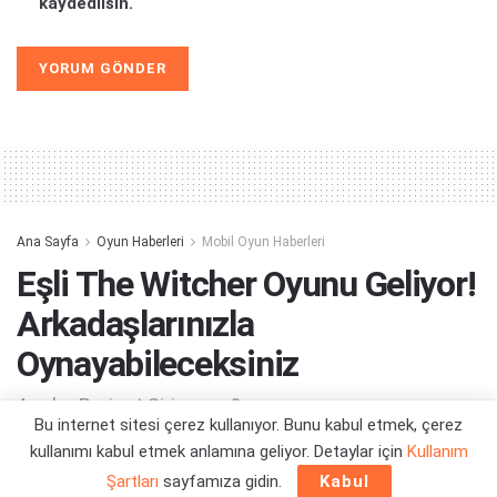
kaydedilsin.
Alternative:
Ana Sayfa
Oyun Haberleri
Mobil Oyun Haberleri
Eşli The Witcher Oyunu Geliyor!
Arkadaşlarınızla
Oynayabileceksiniz
Acaba Project Sirius mu?
Bu internet sitesi çerez kullanıyor. Bunu kabul etmek, çerez
kullanımı kabul etmek anlamına geliyor. Detaylar için
Kullanım
Yazar:
Orçun Çavuşoğlu
15/06/2026 15:55
Şartları
sayfamıza gidin.
Kabul