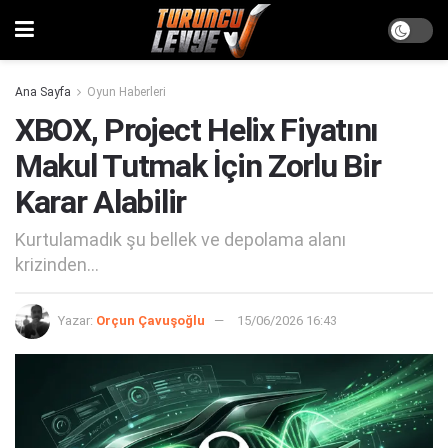
Ana Sayfa
Oyun Haberleri
XBOX, Project Helix Fiyatını
Makul Tutmak İçin Zorlu Bir
Karar Alabilir
Kurtulamadık şu bellek ve depolama alanı
krizinden...
Yazar:
Orçun Çavuşoğlu
15/06/2026 16:43