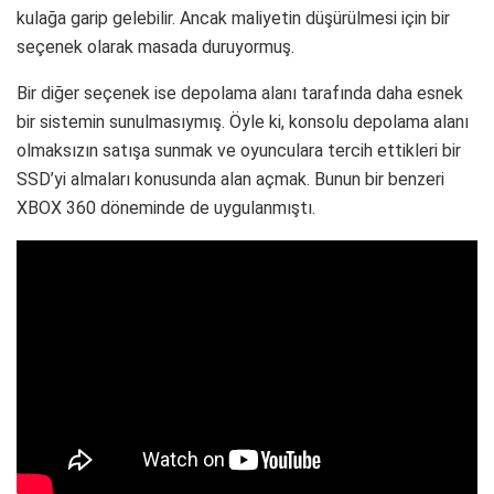
kulağa garip gelebilir. Ancak maliyetin düşürülmesi için bir
seçenek olarak masada duruyormuş.
Bir diğer seçenek ise depolama alanı tarafında daha esnek
bir sistemin sunulmasıymış. Öyle ki, konsolu depolama alanı
olmaksızın satışa sunmak ve oyunculara tercih ettikleri bir
SSD’yi almaları konusunda alan açmak. Bunun bir benzeri
XBOX 360 döneminde de uygulanmıştı.