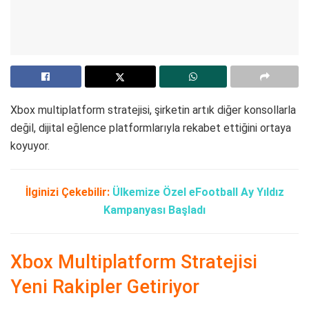
Xbox multiplatform stratejisi, şirketin artık diğer konsollarla
değil, dijital eğlence platformlarıyla rekabet ettiğini ortaya
koyuyor.
İlginizi Çekebilir:
Ülkemize Özel eFootball Ay Yıldız
Kampanyası Başladı
Xbox Multiplatform Stratejisi
Yeni Rakipler Getiriyor