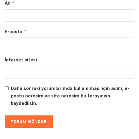
*
Ad
*
E-posta
İnternet sitesi
Daha sonraki yorumlarımda kullanılması için adım, e-
posta adresim ve site adresim bu tarayıcıya
kaydedilsin.
Alternative: