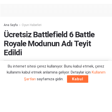
Ana Sayfa
Oyun Haberleri
Ücretsiz Battlefield 6 Battle
Royale Modunun Adı Teyit
Edildi
Bu internet sitesi çerez kullanıyor. Bunu kabul etmek, çerez
Yazar:
Orçun Çavuşoğlu
27/10/2025 20:10
kullanımı kabul etmek anlamına geliyor. Detaylar için
Kullanım
Şartları
sayfamıza gidin.
Kabul