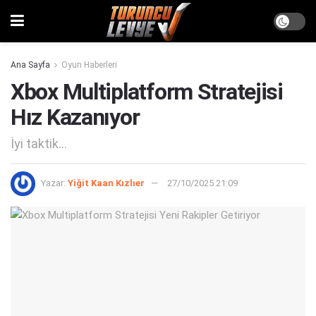
Ana Sayfa
Oyun Haberleri
Xbox Multiplatform Stratejisi
Hız Kazanıyor
İyi taktik...
Yazar:
Yiğit Kaan Kızlıer
27/10/2025 21:09