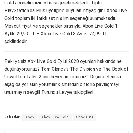
Gold aboneliğinizin olması gerekmektedir. Tıpkı
PlayStation’da Plus üyeliğine duyulan ihtiyaç gibi. Xbox Live
Gold toplam iki farklı satın alım seçeneği sunmaktadır.
Mevcut fiyat ve seçenekler sırasıyla; Xbox Live Gold 1
Aylık: 29,99 TL – Xbox Live Gold 3 Aylık: 74,99 TL
şeklindedir.
Peki ya siz Xbx Live Gold Eylül 2020 oyunları hakkında ne
düşünüyorsunuz? Tom Clancy’s The Division ve The Book of
Unwritten Tales 2 için heyecanlı mısınız? Düşüncelerinizi
aşağıda yer alan yorumlar kısmından bizlerle paylaşmayı
unutmayın sevgili Turuncu Levye takipçileri.
Etiketler:
Xbox
Xbox Live Gold
Xbox One