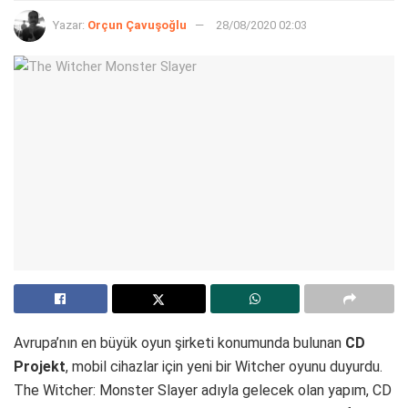
Yazar:
Orçun Çavuşoğlu
28/08/2020 02:03
Avrupa’nın en büyük oyun şirketi konumunda bulunan
CD
Projekt
, mobil cihazlar için yeni bir Witcher oyunu duyurdu.
The Witcher: Monster Slayer adıyla gelecek olan yapım, CD