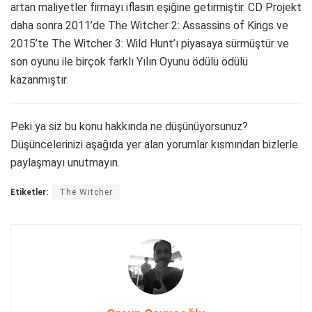
artan maliyetler firmayı iflasın eşiğine getirmiştir. CD Projekt
daha sonra 2011’de The Witcher 2: Assassins of Kings ve
2015’te The Witcher 3: Wild Hunt’ı piyasaya sürmüştür ve
son oyunu ile birçok farklı Yılın Oyunu ödülü ödülü
kazanmıştır.
Peki ya siz bu konu hakkında ne düşünüyorsunuz?
Düşüncelerinizi aşağıda yer alan yorumlar kısmından bizlerle
paylaşmayı unutmayın.
Etiketler:
The Witcher