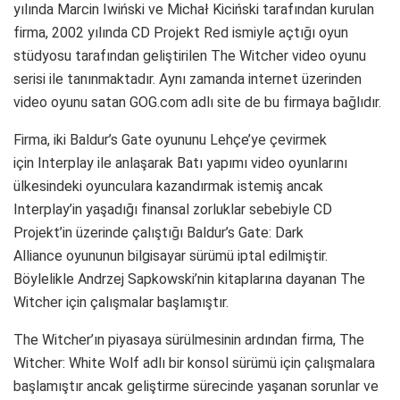
yılında Marcin Iwiński ve Michał Kiciński tarafından kurulan
firma, 2002 yılında CD Projekt Red ismiyle açtığı oyun
stüdyosu tarafından geliştirilen The Witcher video oyunu
serisi ile tanınmaktadır. Aynı zamanda internet üzerinden
video oyunu satan GOG.com adlı site de bu firmaya bağlıdır.
Firma, iki Baldur’s Gate oyununu Lehçe’ye çevirmek
için Interplay ile anlaşarak Batı yapımı video oyunlarını
ülkesindeki oyunculara kazandırmak istemiş ancak
Interplay’in yaşadığı finansal zorluklar sebebiyle CD
Projekt’in üzerinde çalıştığı Baldur’s Gate: Dark
Alliance oyununun bilgisayar sürümü iptal edilmiştir.
Böylelikle Andrzej Sapkowski’nin kitaplarına dayanan The
Witcher için çalışmalar başlamıştır.
The Witcher’ın piyasaya sürülmesinin ardından firma, The
Witcher: White Wolf adlı bir konsol sürümü için çalışmalara
başlamıştır ancak geliştirme sürecinde yaşanan sorunlar ve