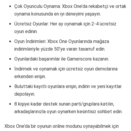
Çok Oyunculu Oynama: Xbox One’da rekabetçi ve ortak
oynama konusunda en iyi deneyimi yaşayın.
Ücretsiz Oyunlar: Her ay oynamak için 2-4 ücretsiz
oyun edinin.
Oyun İndirimleri: Xbox One Oyunlarında mağaza
indirimleriyle yüzde 50’ye varan tasarruf edin.
Oyunlardaki başarımlar ile Gamerscore kazanın.
İndirmek ve oynamak için ücretsiz oyun demolarına
erkenden erişin.
Buluttaki kayıtlı oyunlara erişin, indirin ve yeni kayıtlar
depolayın.
8 kişiye kadar destek sunan parti/gruplara katılın,
arkadaşlarınızla oyun oynarken kesintisiz sohbet edin.
Xbox One’da bir oyunun online modunu oynayabilmek için