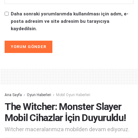
Daha sonraki yorumlarımda kullanılması için adım, e-
posta adresim ve site adresim bu tarayıcıya
kaydedilsin.
Alternative:
Ana Sayfa
Oyun Haberleri
Mobil Oyun Haberleri
The Witcher: Monster Slayer
Mobil Cihazlar İçin Duyuruldu!
Witcher maceralarımıza mobilden devam ediyoruz.