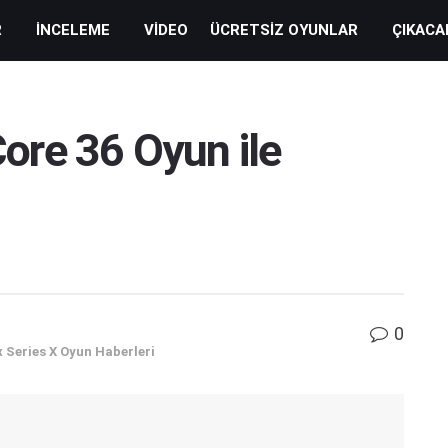
R
İNCELEME
VIDEO
ÜCRETSIZ OYUNLAR
ÇIKACA
re 36 Oyun ile
0
 Series X Oyun Haberleri