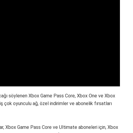
lacağı söylenen Xbox Game Pass Core, Xbox One ve Xbox
iş çok oyunculu ağ, özel indirimler ve abonelik fırsatları
ar, Xbox Game Pass Core ve Ultimate aboneleri için, Xbox