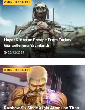
OYUN HABERLERI
Hayat Kurtaran Escape From Tarkov
Güncellemesi Yayınlandı
26/12/2025
OYUN HABERLERI
Rainbow Six Siege X İçin Attack on Titan