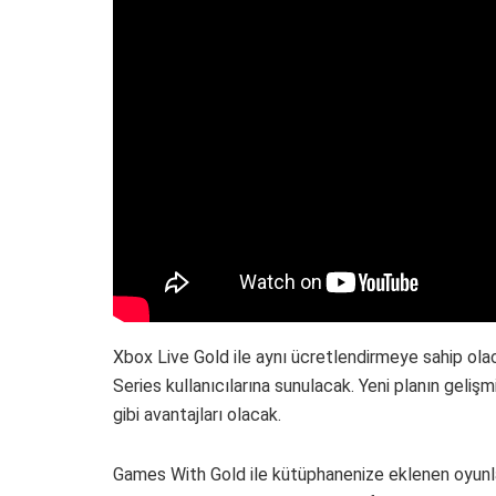
Xbox Live Gold ile aynı ücretlendirmeye sahip o
Series kullanıcılarına sunulacak. Yeni planın gelişm
gibi avantajları olacak.
Games With Gold ile kütüphanenize eklenen oyunl