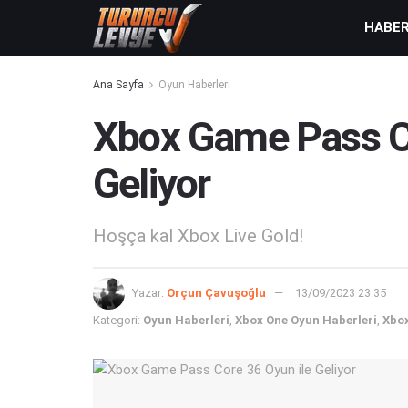
HABE
Ana Sayfa
Oyun Haberleri
Xbox Game Pass Co
Geliyor
Hoşça kal Xbox Live Gold!
Yazar:
Orçun Çavuşoğlu
13/09/2023 23:35
Kategori:
Oyun Haberleri
,
Xbox One Oyun Haberleri
,
Xbox