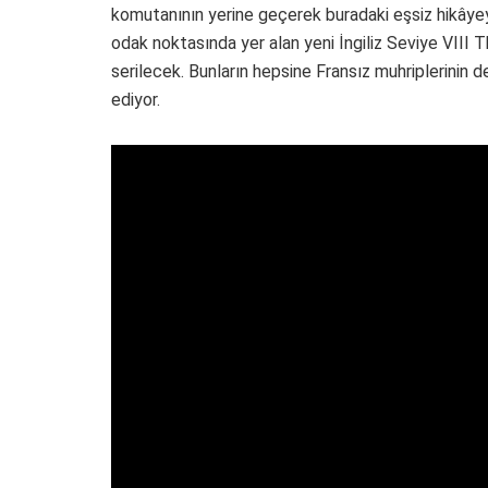
komutanının yerine geçerek buradaki eşsiz hikâye
odak noktasında yer alan yeni İngiliz Seviye VIII
serilecek. Bunların hepsine Fransız muhriplerinin 
ediyor.