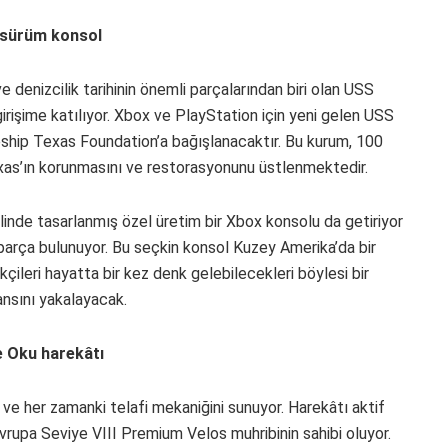
ı sürüm konsol
e denizcilik tarihinin önemli parçalarından biri olan USS
rişime katılıyor. Xbox ve PlayStation için yeni gelen USS
eship Texas Foundation’a bağışlanacaktır. Bu kurum, 100
exas’ın korunmasını ve restorasyonunu üstlenmektedir.
nde tasarlanmış özel üretim bir Xbox konsolu da getiriyor
parça bulunuyor. Bu seçkin konsol Kuzey Amerika’da bir
kçileri hayatta bir kez denk gelebilecekleri böylesi bir
ansını yakalayacak.
e Oku harekâtı
r ve her zamanki telafi mekaniğini sunuyor. Harekâtı aktif
rupa Seviye VIII Premium Velos muhribinin sahibi oluyor.