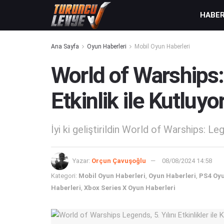
HABE
Ana Sayfa
Oyun Haberleri
Mobil Oyun Haberleri
World of Warships: 
Etkinlik ile Kutluyo
İyi ki geliştirildin World of Warships: Leg
Yazar:
Orçun Çavuşoğlu
08/08/2024 14:58
Kategori:
Mobil Oyun Haberleri
,
Oyun Haberleri
,
PS4 Oyu
Haberleri
,
Xbox Series X Oyun Haberleri