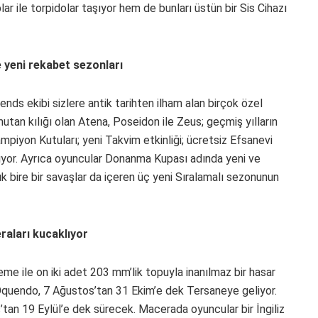
lar ile torpidolar taşıyor hem de bunları üstün bir Sis Cihazı
 yeni rekabet sezonları
ds ekibi sizlere antik tarihten ilham alan birçok özel
omutan kılığı olan Atena, Poseidon ile Zeus; geçmiş yılların
ampiyon Kutuları; yeni Takvim etkinliği; ücretsiz Efsanevi
ıyor. Ayrıca oyuncular Donanma Kupası adında yeni ve
ık bire bir savaşlar da içeren üç yeni Sıralamalı sezonunun
raları kucaklıyor
e ile on iki adet 203 mm’lik topuyla inanılmaz bir hasar
 Oquendo, 7 Ağustos’tan 31 Ekim’e dek Tersaneye geliyor.
tan 19 Eylül’e dek sürecek. Macerada oyuncular bir İngiliz