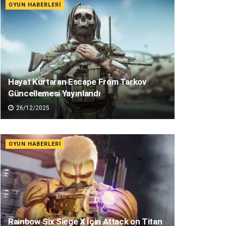
OYUN HABERLERI
Hayat Kurtaran Escape From Tarkov
Güncellemesi Yayınlandı
26/12/2025
OYUN HABERLERI
Rainbow Six Siege X İçin Attack on Titan