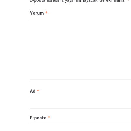
*
E-posta adresiniz yayınlanmayacak.
Gerekli alanlar
*
Yorum
*
Ad
*
E-posta