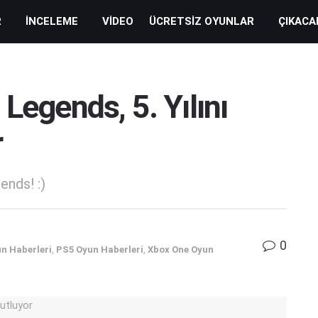
R
İNCELEME
VIDEO
ÜCRETSIZ OYUNLAR
ÇIKACA
Legends, 5. Yılını
r
ends! :)
0
n Haberleri
,
PS5 Oyun Haberleri
,
Xbox One Oyun