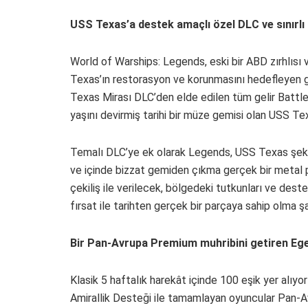
USS Texas’a destek amaçlı özel DLC ve sınırl
World of Warships: Legends, eski bir ABD zırhlısı v
Texas’ın restorasyon ve korunmasını hedefleyen gi
Texas Mirası DLC’den elde edilen tüm gelir Battl
yaşını devirmiş tarihi bir müze gemisi olan USS T
Temalı DLC’ye ek olarak Legends, USS Texas şekli
ve içinde bizzat gemiden çıkma gerçek bir metal 
çekiliş ile verilecek, bölgedeki tutkunları ve deste
fırsat ile tarihten gerçek bir parçaya sahip olma ş
Bir Pan-Avrupa Premium muhribini getiren Eg
Klasik 5 haftalık harekât içinde 100 eşik yer alıyo
Amirallik Desteği ile tamamlayan oyuncular Pan-Av