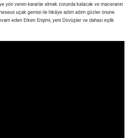
ye yön veren kararlar almak zorunda kalacak ve maceranın
 Theseus uçak gemisi ile hikâye adım adım gözler önüne
devam eden Erken Erişimi, yeni Dövüşler ve dahası eşlik