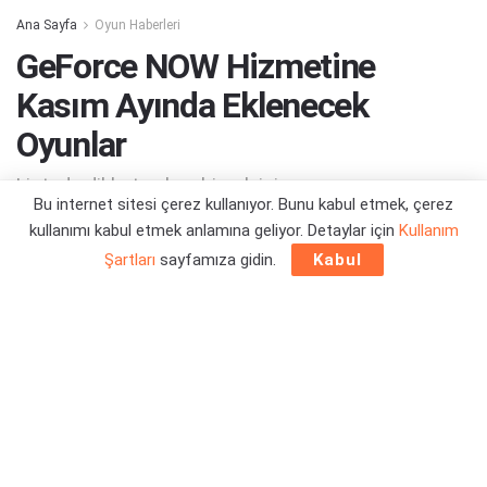
Ana Sayfa
Oyun Haberleri
GeForce NOW Hizmetine
Kasım Ayında Eklenecek
Oyunlar
Listede dikkat çeken birçok isim var...
Bu internet sitesi çerez kullanıyor. Bunu kabul etmek, çerez
kullanımı kabul etmek anlamına geliyor. Detaylar için
Kullanım
Yazar:
Orçun Çavuşoğlu
06/11/2023 13:23
Şartları
sayfamıza gidin.
Kabul