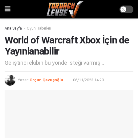
Ana Sayfa
Oyun Haberleri
World of Warcraft Xbox İçin de
Yayınlanabilir
Geliştirici ekibin bu yönde isteği varmış...
Yazar:
Orçun Çavuşoğlu
06/11/2023 14:20