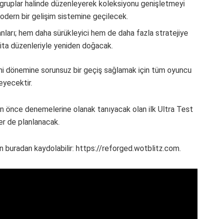
 gruplar halinde düzenleyerek koleksiyonu genişletmeyi
odern bir gelişim sistemine geçilecek.
ları; hem daha sürükleyici hem de daha fazla stratejiye
arita düzenleriyle yeniden doğacak.
eni dönemine sorunsuz bir geçiş sağlamak için tüm oyuncu
eyecektir.
n önce denemelerine olanak tanıyacak olan ilk Ultra Test
r de planlanacak.
çin buradan kaydolabilir: https://reforged.wotblitz.com.