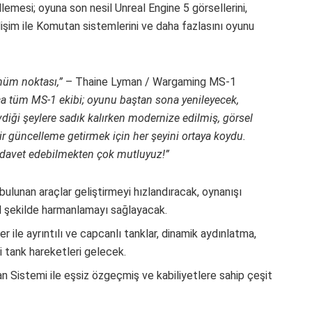
lemesi; oyuna son nesil Unreal Engine 5 görsellerini,
işim ile Komutan sistemlerini ve daha fazlasını oyunu
önüm noktası,”
– Thaine Lyman / Wargaming MS-1
nca tüm MS-1 ekibi; oyunu baştan sona yenileyecek,
iği şeylere sadık kalırken modernize edilmiş, görsel
ir güncelleme getirmek için her şeyini ortaya koydu.
 davet edebilmekten çok mutluyuz!”
bulunan araçlar geliştirmeyi hızlandıracak, oynanışı
el şekilde harmanlamayı sağlayacak.
r ile ayrıntılı ve capcanlı tanklar, dinamik aydınlatma,
i tank hareketleri gelecek.
 Sistemi ile eşsiz özgeçmiş ve kabiliyetlere sahip çeşit