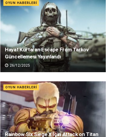
OYUN HABERLERI
Hayat Kurtaran Escape From Tarkov
Güncellemesi Yayınlandı
26/12/2025
OYUN HABERLERI
Rainbow Six Siege X İçin Attack on Titan