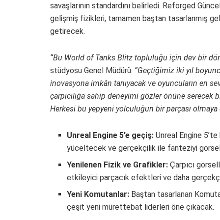
savaşlarının standardını belirledi. Reforged Güncel
gelişmiş fizikleri, tamamen baştan tasarlanmış gel
getirecek.
“Bu World of Tanks Blitz topluluğu için dev bir d
stüdyosu Genel Müdürü.
“Geçtiğimiz iki yıl boyu
inovasyona imkân tanıyacak ve oyuncuların en sevd
çarpıcılığa sahip deneyimi gözler önüne serecek b
Herkesi bu yepyeni yolculuğun bir parçası olmaya
Unreal Engine 5’e geçiş:
Unreal Engine 5’te 
yüceltecek ve gerçekçilik ile fanteziyi görs
Yenilenen Fizik ve Grafikler:
Çarpıcı görselle
etkileyici parçacık efektleri ve daha gerçekç
Yeni Komutanlar:
Baştan tasarlanan Komutan
çeşit yeni mürettebat liderleri öne çıkacak.