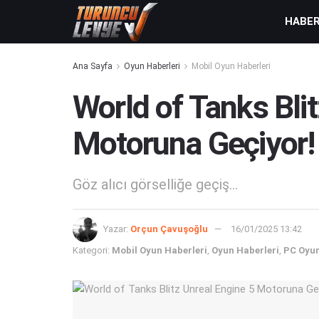
HABE
Ana Sayfa
Oyun Haberleri
Mobil Oyun Haberleri
World of Tanks Bli
Motoruna Geçiyor!
Göz alıcı görselliğe geçiş...
Yazar:
Orçun Çavuşoğlu
16/01/2025 13:42
Kategori:
Mobil Oyun Haberleri
,
Oyun Haberleri
,
PC Oyun