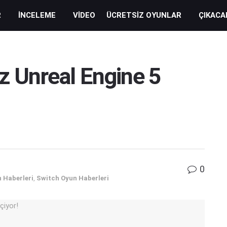
R
İNCELEME
VIDEO
ÜCRETSIZ OYUNLAR
ÇIKACA
tz Unreal Engine 5
0
 Haberleri
,
Switch Oyun Haberleri