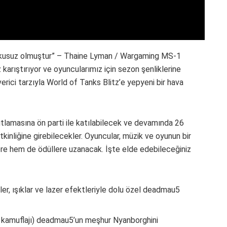
korkusuz olmuştur” – Thaine Lyman / Wargaming MS-1
karıştırıyor ve oyuncularımız için sezon şenliklerine
rici tarzıyla World of Tanks Blitz’e yepyeni bir hava
utlamasına ön parti ile katılabilecek ve devamında 26
inliğine girebilecekler. Oyuncular, müzik ve oyunun bir
lere hem de ödüllere uzanacak. İşte elde edebileceğiniz
er, ışıklar ve lazer efektleriyle dolu özel deadmau5
ink kamuflajı) deadmau5’un meşhur Nyanborghini