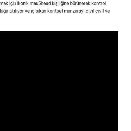
k için ikonik mau5head kişiliğine bürünerek kontrol
uğa atılıyor ve iç sıkan kentsel manzarayı cıvıl cıvıl ve