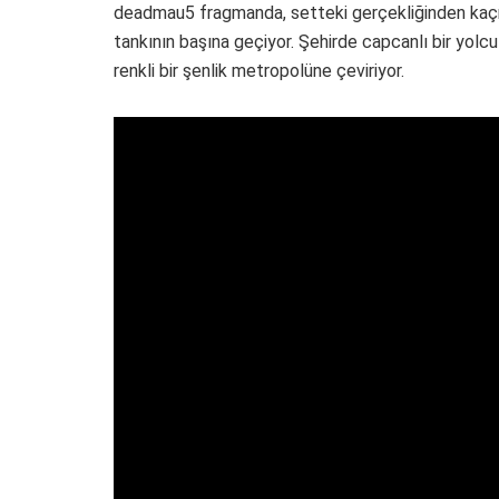
deadmau5 fragmanda, setteki gerçekliğinden kaçma
tankının başına geçiyor. Şehirde capcanlı bir yolcul
renkli bir şenlik metropolüne çeviriyor.