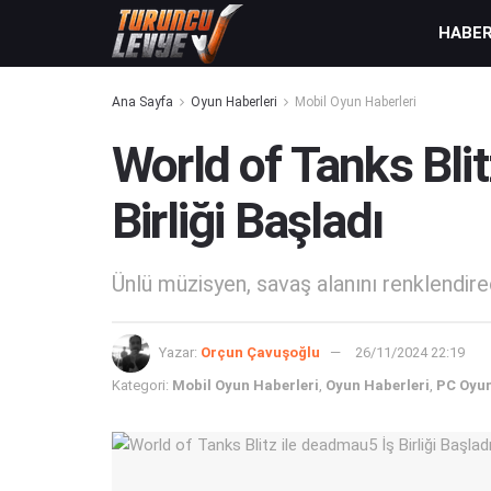
HABE
Ana Sayfa
Oyun Haberleri
Mobil Oyun Haberleri
World of Tanks Bli
Birliği Başladı
Ünlü müzisyen, savaş alanını renklendirec
Yazar:
Orçun Çavuşoğlu
26/11/2024 22:19
Kategori:
Mobil Oyun Haberleri
,
Oyun Haberleri
,
PC Oyun