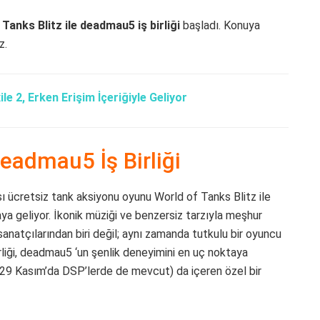
Tanks Blitz ile deadmau5 iş birliği
başladı. Konuya
z.
ile 2, Erken Erişim İçeriğiyle Geliyor
deadmau5 İş Birliği
 ücretsiz tank aksiyonu oyunu World of Tanks Blitz ile
aya geliyor. İkonik müziği ve benzersiz tarzıyla meşhur
natçılarından biri değil; aynı zamanda tutkulu bir oyuncu
rliği, deadmau5 ‘un şenlik deneyimini en uç noktaya
ı (29 Kasım’da DSP’lerde de mevcut) da içeren özel bir