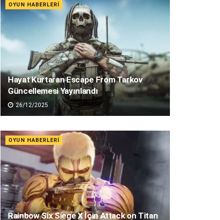
OYUN HABERLERI
Hayat Kurtaran Escape From Tarkov
Güncellemesi Yayınlandı
26/12/2025
OYUN HABERLERI
Rainbow Six Siege X İçin Attack on Titan