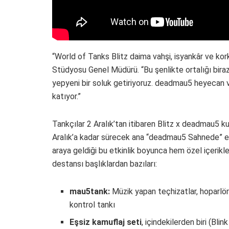
“World of Tanks Blitz daima vahşi, isyankâr ve 
Stüdyosu Genel Müdürü. “Bu şenlikte ortalığı biraz 
yepyeni bir soluk getiriyoruz. deadmau5 heyecan ve
katıyor.”
Tankçılar 2 Aralık’tan itibaren Blitz x deadmau5 k
Aralık’a kadar sürecek ana “deadmau5 Sahnede” etk
araya geldiği bu etkinlik boyunca hem özel içerik
destansı başlıklardan bazıları:
mau5tank:
Müzik yapan teçhizatlar, hoparlörl
kontrol tankı
Eşsiz kamuflaj seti
, içindekilerden biri (Bl